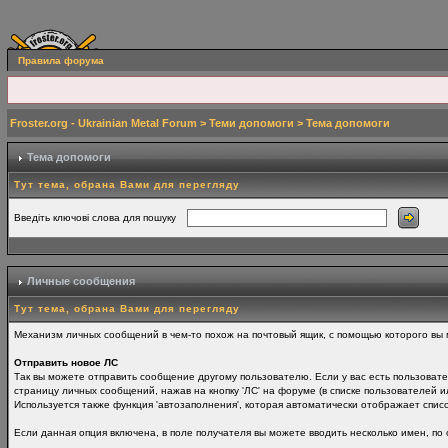
Правила форума
Froster.org - Ukrainian Metal Forum
>
Теми допомоги
> Тема допомоги
Тема допомоги
Тут тема, обрана Вами для перегляду
Введіть ключові слова для пошуку
Личные сообщения
Тут тема, обрана Вами для перегляду
Механизм личных сообщений в чем-то похож на почтовый ящик, с помощью которого вы 
Отправить новое ЛС
Так вы можете отправить сообщение другому пользователю. Если у вас есть пользовате
страницу личных сообщений, нажав на кнопку 'ЛС' на форуме (в списке пользователей и
Используется также функция 'автозаполнения', которая автоматически отображает спис
Если данная опция включена, в поле получателя вы можете вводить несколько имен, по о