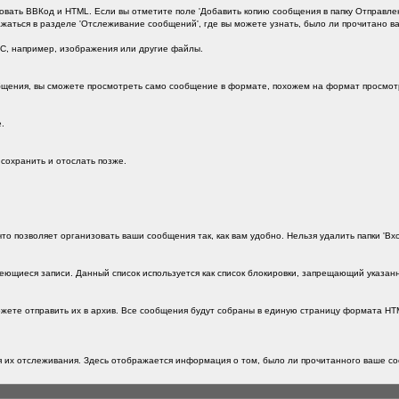
вать ВВКод и HTML. Если вы отметите поле 'Добавить копию сообщения в папку Отправлен
жаться в разделе 'Отслеживание сообщений', где вы можете узнать, было ли прочитано в
ЛС, например, изображения или другие файлы.
общения, вы сможете просмотреть само сообщение в формате, похожем на формат просмот
.
сохранить и отослать позже.
то позволяет организовать ваши сообщения так, как вам удобно. Нельзя удалить папки 'Вх
еющиеся записи. Данный список используется как список блокировки, запрещающий указан
те отправить их в архив. Все сообщения будут собраны в единую страницу формата HTML 
 их отслеживания. Здесь отображается информация о том, было ли прочитанного ваше со