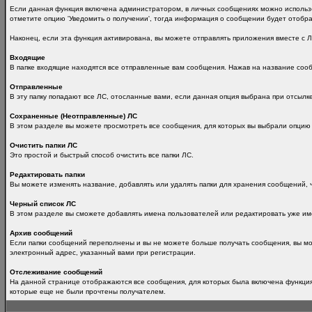
Если данная функция включена администратором, в личных сообщениях можно использо
отметите опцию 'Уведомить о получении', тогда информация о сообщении будет отобра
Наконец, если эта функция активирована, вы можете отправлять приложения вместе с 
Входящие
В папке входящие находятся все отправленные вам сообщения. Нажав на название со
Отправленные
В эту папку попадают все ЛС, отосланные вами, если данная опция выбрана при отсылке
Сохраненные (Неотправленные) ЛС
В этом разделе вы можете просмотреть все сообщения, для которых вы выбрали опцию 
Очистить папки ЛС
Это простой и быстрый способ очистить все папки ЛС.
Редактировать папки
Вы можете изменять название, добавлять или удалять папки для хранения сообщений, ч
Черный список ЛС
В этом разделе вы сможете добавлять имена пользователей или редактировать уже им
Архив сообщений
Если папки сообщений переполнены и вы не можете больше получать сообщения, вы може
электронный адрес, указанный вами при регистрации.
Отслеживание сообщений
На данной странице отображаются все сообщения, для которых была включена функция
которые еще не были прочтены получателем.