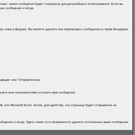
ные', копия сообщения будет сохранена для дальнейшего использования. Если вы
аше сообщение и когда.
ра темы в форуме. Вы можете удалять или перемещать сообщения из папки Входящие.
одящие' или 'Отправленные'.
ным в нем пользователям отсылать вам сообщения.
или Microsoft Excel. Затем, для удобства, эта страница будет отправлена на
общение и когда. Здесь также есть возможность удалить отосланные вами сообщения,