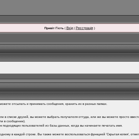
Вхід
Реєстрація
Привіт Гість
(
|
)
можете отсылать и принимать сообщения, хранить их в разных папках.
ли в списке друзей, вы можете выбрать получателя оттуда, или же вы можете просто ввест
ли в сообщении).
ок подходящих пользователей из базы данных, когда вы начинаете печатать имя.
дному в каждой строке. Вы также можете воспользоваться функцией 'Скрытая копия', отмети