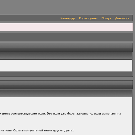
Календар
Користувачі
Пошук
Допомога
и имя в соответствующем поле. Это поле уже будет заполнено, если вы попали на
в поле 'Скрыть получателей копии друг от друга'.