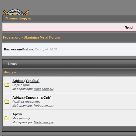
Правила форума
Привіт 
Froster.org - Ukrainian Metal Forum
Ваш останній візит:
Сьогодні, 16:31
Lives
Форум
Афіша (Україна)
Події в країні.
Модератори:
Модераторы
Афіша (Європа та Світ)
Події за кордоном.
Модератори:
Модераторы
Архів
Минулі події.
Модератори:
Модераторы