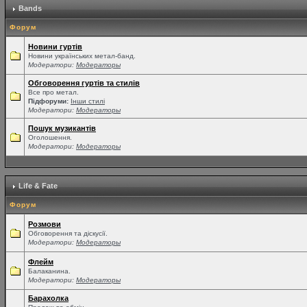
Bands
Форум
Новини гуртів
Новини українських метал-банд.
Модератори:
Модераторы
Обговорення гуртів та стилів
Все про метал.
Підфоруми:
Інши стилі
Модератори:
Модераторы
Пошук музикантів
Оголошення.
Модератори:
Модераторы
Life & Fate
Форум
Розмови
Обговорення та діскусії.
Модератори:
Модераторы
Флейм
Балаканина.
Модератори:
Модераторы
Барахолка