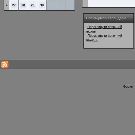
»
27
28
29
30
Навігація по Календарю
Переглянути поточний
·
місяць
Переглянути поточний
·
тиждень
Форум