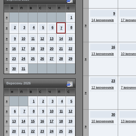
Н
П
В
С
Ч
П
С
9
»
1
14 іменинників
17 іменин
»
2
3
4
5
6
8
»
7
»
9
10
11
12
13
14
15
16
»
16
17
18
19
20
21
22
13 іменинників
10 іменин
»
23
24
25
26
27
28
29
»
»
30
31
23
Вересень 2026
12 іменинників
7 іменинн
Н
П
В
С
Ч
П
С
»
»
1
2
3
4
5
»
6
7
8
9
10
11
12
30
»
13
14
15
16
17
18
19
10 іменинників
13 іменин
»
»
20
21
22
23
24
25
26