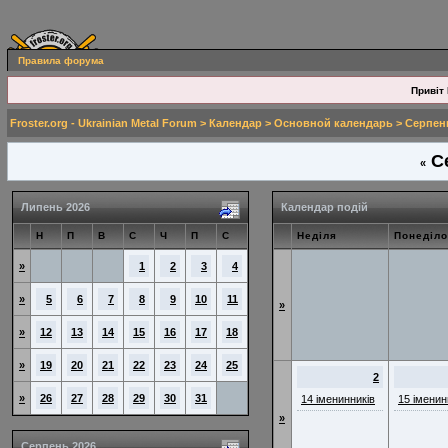
Правила форума
Привіт 
Froster.org - Ukrainian Metal Forum
>
Календар
>
Основной календарь
> Серпен
Се
«
Липень 2026
Календар подій
Н
П
В
С
Ч
П
С
Неділя
Понеділо
»
1
2
3
4
»
5
6
7
8
9
10
11
»
»
12
13
14
15
16
17
18
»
19
20
21
22
23
24
25
2
»
26
27
28
29
30
31
14 іменинників
15 іменин
»
Серпень 2026