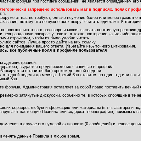
частник форума при постинге сообщений, не является оправданием его 
атегорически запрещено использовать мат в подписях, полях профай
.п.
 форуме от вас не требуют, однако неумение более или менее грамотно 
аказания, потому что не нужно всех вокруг считать идиотами. Категори
 повышению тона в разговоре и может вызвать негативную реакцию др
неоправданную раскраску текста, а также повторение каких-либо одинак
ыми строчками, чтобы их было удобно читать.
либо сайтов. Лучше просто дайте на них ссылку.
но для понимания вашего ответа. Избегайте избыточного цитирования.
ись, все публичные поля в профайле пользователя
ы администрацией.
дератора, выдается предупреждение с записью в профайл.
локируется (ставится бан) сроком до одной недели.
 от одной недели до месяца. Третий бан ставится на один год или пожи
чный бан.
те форума, Администрация оставляет за собой право поставить вечный 
чрезмерно затянутые дискуссии, особенно те, в которых спорящие в теч
 своих серверов любую информацию или материалы (в т.ч. аватары и под
арушают настоящие Правила или содержат порнографию, призывы к нас
едомления в случае его нулевой активности (0 сообщений) и непосещения
/изменять данные Правила в любое время.