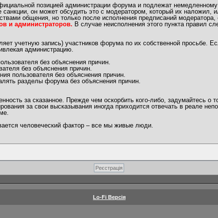
официальной позицией администрации форума и подлежат немедленному
 санкции, он может обсудить это с модератором, который их наложил, 
ствами общения, но только после исполнения предписаний модератора, 
ов и администраторов.
В случае неисполнения этого пункта правил сл
яет учетную запись) участников форума по их собственной просьбе. Ес
ривлекая администрацию.
ользователя без объяснения причин.
вателя без объяснения причин.
ния пользователя без объяснения причин.
алять разделы форума без объяснения причин.
ность за сказанное. Прежде чем оскорбить кого-либо, задумайтесь о т
рования за свои высказывания иногда приходится отвечать в реале непо
ме.
ывается человеческий фактор – все мы живые люди.
Lo-Fi Версія