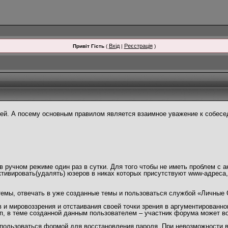
Вхід
Реєстрація
Привіт Гість
(
|
)
й. А посему основным правилом является взаимное уважение к собесед
 ручном режиме один раз в сутки. Для того чтобы не иметь проблем с а
тивировать(удалять) юзеров в никах которых присутствуют www-адреса
темы, отвечать в уже созданные темы и пользоваться службой «Личные
и мировоззрения и отстаивания своей точки зрения в аргументированно
п, в теме созданной данным пользователем – участник форума может в
пользоваться формой для восстановления пароля. При невозможности во