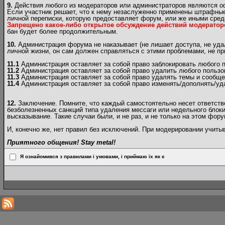
9.
Действия любого из модераторов или администраторов являются 
Если участник решает, что к нему незаслуженно применены штрафные
личной переписки, которую предоставляет форум, или же иными сред
Запрещено какое-либо открытое обсуждение действий модератор
бан будет более продолжительным.
10.
Администрация форума не наказывает (не лишает доступа, не удал
личной жизни, он сам должен справляться с этими проблемами, не п
11.1
Администрация оставляет за собой право заблокировать любого п
11.2
Администрация оставляет за собой право удалить любого пользо
11.3
Администрация оставляет за собой право удалять темы и сообще
11.4
Администрация оставляет за собой право изменять/дополнять/уд
12.
Заключение. Помните, что каждый самостоятельно несет ответствен
безболезненных санкций типа удаления мессаги или недельного блоки
высказывание. Такие случаи были, и не раз, и не только на этом фору
И, конечно же, нет правил без исключений. При модерировании учит
Приятного общения! Stay metal!
Я ознайомився з правилами і умовами, і приймаю їх як є