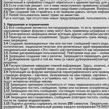
прописанный в профайле) следует обратиться к администратору для р
2.5
Если участник решает, что к нему незаслуженно применены штраф
предоставляет форум, или же иными средствами сообщения. Вопрос
2.6
При создании тем старайтесь в её названии давать четкую инфор
2.7
Любой пользователь имеет право на амнистию.
Раз в полгода, при отсутствии новых предупреждений, пользователь
3. Нарушения и ограничения
3.1
Все сообщения являются постмодерируемыми, то есть проверяются
нарушении правил форума к нему могут быть применены штрафные са
3.2
Категорически запрещена явная агитация других сайтов/ресурсов
3.3
Переход на личные оскорбления. Трудно определить грань между 
ники запрещено.
3.4
Создание провокационных тем или постинг сообщений такого рода 
политических, националистических или религиозных идей приравнивае
эмоциональные выкрики «Это говно!» рассматриваются как неуважен
3.5
Любая дискриминация пользователей. Повторяем еще раз – любая! 
3.6
Запрещено создание тем о религии. Запрещается переводить диску
3.7
Дублирование одной и той же темы (а также дублирование(повтор) 
разделах.
3.8
Распространение заведомо ложной информации. Здесь, конечно, мож
правильно будет, по крайней мере, указать источник информации.
3.9
Публикация на форуме материалов порнографического или провок
страницах форума – картинки, загруженные на наш сервер, картинки с
3.10
Запрещено флудить и устраивать чат, т.е. трепаться, создавать
будут интересны вообще никому.
3.11
Запрещено чрезмерно отклоняться от темы первоначального обсу
3.12
Запрещено постить сообщения, прямо или косвенно оскорбляющие
3.13
Запрещено постить сообщения, состоящие только из одного или 
Смайлики - это эмоционально-графическое дополнение поста пользов
3.14
Запрещено восстанавливать сообщения (повторно постить сообще
после их правки модераторами.
3.15
Подписи должны содержать не более
250
символов. Предельное 
изображений -
2
. Максимальный размер каждого изображения РАЗМЕР (