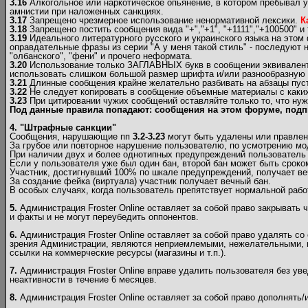
3.16
Алкогольное или наркотическое опьянение, в котором пребывал у
амнистии при наложенных санкциях.
3.17
Запрещено чрезмерное использование ненормативной лексики.
К
3.18
Запрещено постить сообщения вида "+","+1", "+1111","+100500" и т
3.19
Идеального литературного русского и украинского языка на этом
оправдательные фразы из серии "А у меня такой стиль" - последуют н
"олбанского", "фени" и прочего неформата.
3.20
Использование только ЗАГЛАВНЫХ букв в сообщении эквивалентно
использовать слишком большой размер шрифта и/или разнообразную и 
3.21
Длинные сообщения крайне желательно разбивать на абзацы пуст
3.22
Не следует копировать в сообщение объемные материалы c каких-
3.23
При цитировании чужих сообщений оставляйте только то, что нуж
Под данные правила попадают: сообщения на этом форуме, подп
4. "Штрафные санкции"
Сообщения, нарушающие пп
3.2-3.23
могут быть удалены или правлен
За грубое или повторное нарушение пользователю, по усмотрению мо
При наличии двух и более однотипных предупреждений пользователь б
Если у пользователя уже был один бан, второй бан может быть сроком
Участник, достигнувший 100% по шкале предупреждений, получает ве
За создание фейка (виртуала) участник получает вечный бан.
В особых случаях, когда пользователь препятствует нормальной рабо
5.
Администрация Froster Online оставляет за собой право закрывать 
и факты и не могут переубедить оппонентов.
6.
Администрация Froster Online оставляет за собой право удалять со
зрения Администрации, являются неприемлемыми, нежелательными, н
ссылки на коммерческие ресурсы (магазины и т.п.).
7.
Администрация Froster Online вправе удалить пользователя без ув
неактивности в течение 6 месяцев.
8.
Администрация Froster Online оставляет за собой право дополнять