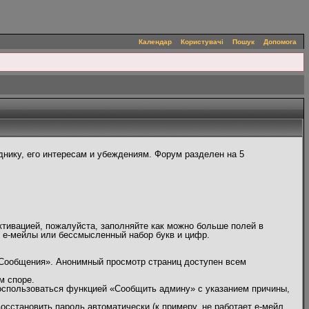
Календар
Користувачі
Пошук
Допомога
нику, его интересам и убеждениям. Форум разделен на 5
ктивацией, пожалуйста, заполняйте как можно больше полей в
, е-мейлы или бессмысленный набор букв и цифр.
 Сообщения». Анонимный просмотр страниц доступен всем
м споре.
оспользоваться функцией «Сообщить админу» с указанием причины,
сстановить пароль автоматически (к примеру, не работает е-мейл,