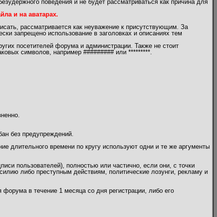
безудержного поведения и не будет рассматриваться как причина для
ла и на аватарах.
писать, рассматривается как неуважение к присутствующим. За
чески запрещено использование в заголовках и описаниях тем
угих посетителей форума и администрации. Также не стоит
овых символов, например ######### или *********.
зненно.
бан без предупреждений.
ение длительного времени по кругу используют одни и те же аргументы
писи пользователей), полностью или частично, если они, с точки
илию либо преступным действиям, политические лозунги, рекламу и
 форума в течение 1 месяца со дня регистрации, либо его