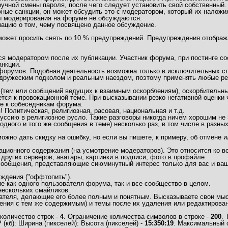
учной смены пароля, после чего следует установить свой собственный.
ные санкции, он может обсудить это с модератором, который их наложи
ы модерирования на форуме не обсуждаются.
мацию о том, чему посвящено данное обсуждение.
 может просить снять по 10 % предупреждений. Предупреждения отобра
 модератором после их публикации. Участник форума, при постинге соо
нкции.
/форумов. Подобная деятельность возможна только в исключительных сл
дружеским подколом и реальным наездом, поэтому применять любые рез
(тем или сообщений ведущих к взаимным оскорблениям), оскорбительны
тся к провокационной теме. При высказывании резко негативной оценки
ие к собеседникам форума.
Политическая, религиозная, расовая, национальная и т.д.
ссию в религиозное русло. Такие разговоры никогда ничем хорошим не 
одного и того же сообщения в теме) несколько раз, в том числе в разны
но дать скидку на ошибку, но если вы пишете, к примеру, об отмене ил
ационного содержания (на усмотрение модераторов). Это относится ко
 других серверов, аватары, картинки в подписи, фото в профайле.
 сообщения, представляющие сиюминутный интерес только для вас и ваш
ждения ("оффтопить").
 как одного пользователя форума, так и все сообщество в целом.
нескольких смайликов.
ателя, делающие его более полным и понятным. Высказываете свои мысл
ния с тем же содержимым) и темы после их удаления или редактирован
количество строк -
4
. Ограничение количества символов в строке -
200
.
кб): Ширина (пикселей): Высота (пикселей) -
15:350:19
. Максимальный 