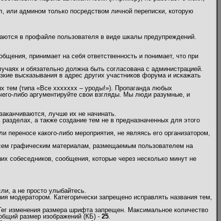
л, или админом только посредством личной переписки, которую
жаются в профайле пользователя в виде шкалы предупреждений.
бщения, принимает на себя ответственность и понимает, что при
учаях и обязательно должна быть согласована с администрацией.
кие высказывания в адрес других участников форума и искажать
х тем (типа «Все ххххххх – уроды!»). Пропаганда любых
 чего-либо аргументируйте свои взгляды. Мы люди разумные, и
заканчиваются, лучше их не начинать.
х разделах, а также создание тем не в предназначенных для этого
и переносе какого-либо мероприятия, не являясь его организатором,
 всем графическим материалам, размещаемым пользователем на
их собеседников, сообщения, которые через несколько минут не
и, а не просто улыбайтесь.
ия модератором. Категорически запрещено исправлять названия тем,
 Тег изменения размера шрифта запрещен. Максимальное количество
общий размер изображений (КБ) -
25
.