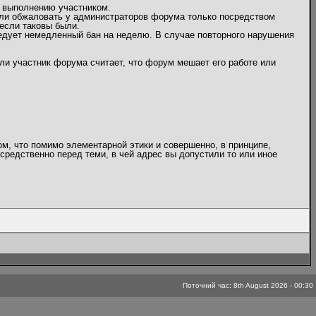
 выполнению участником.
или обжаловать у администраторов форума только посредством
если таковы были.
едует немедленный бан на неделю. В случае повторного нарушения
ли участник форума считает, что форум мешает его работе или
ом, что помимо элементарной этики и совершенно, в принципе,
средственно перед теми, в чей адрес вы допустили то или иное
Поточний час: 8th August 2026 - 00:30