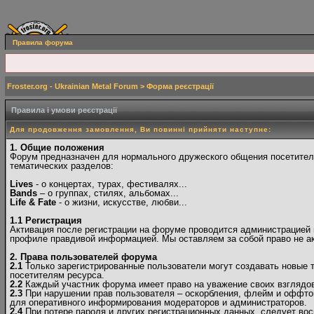
Правила форума
Froster.org - Ukrainian Metal Forum
> Форма реєстрації
Правила і умови реєстрації
Для продовження замовлення, Ви повинні прийняти наступне:
1. Общие положения
Форум предназначен для нормального дружеского общения посетителе
тематических разделов:
Lives
- о концертах, турах, фестивалях...
Bands
– о группах, стилях, альбомах...
Life & Fate
- о жизни, искусстве, любви...
1.1 Регистрация
Активация после регистрации на форуме проводится администрацией в
профиле правдивой информацией. Мы оставляем за собой право не ак
2. Права пользователей форума
2.1
Только зарегистрированные пользователи могут создавать новые 
посетителям ресурса.
2.2
Каждый участник форума имеет право на уважение своих взглядов 
2.3
При нарушении прав пользователя – оскорбления, флейм и оффто
для оперативного информирования модераторов и администраторов.
2.4
При потере пароля и других регистрационных данных, следует вос