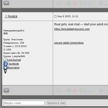
frostick
Sep 6 2025, 11:21
Real girls, real chat — start your adult c
https://privateladyescorts.com
Наведывающийся
Група:
Участники
secure adult connections
Повідомлень:
158
З нами з: 15.8.2013
З: USA
Користувач №: 54 856
Группа: LsdyHefMS
LiveJournal
Facebook
Вконтакте