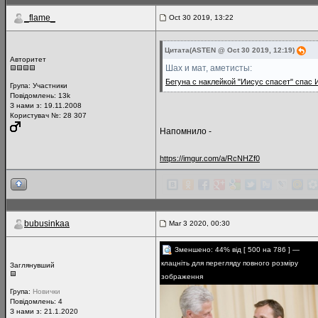
_flame_
Oct 30 2019, 13:22
Цитата(ASTEN @ Oct 30 2019, 12:19)
Авторитет
Шах и мат, аметисты:
Бегуна с наклейкой "Иисус спасет" спас
Група:
Участники
Повідомлень:
13k
З нами з: 19.11.2008
Користувач №: 28 307
Напомнило -
https://imgur.com/a/RcNHZf0
bubusinkaa
Mar 3 2020, 00:30
Зменшено: 44% від [ 500 на 786 ] —
клацніть для перегляду повного розміру
Заглянувший
зображення
Група:
Новички
Повідомлень:
4
З нами з: 21.1.2020