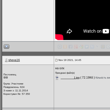
sheva16
Nov 19 2021, 14:45
на олх
Приєднані файл(и)
Постоялец
( 72.19Кб )
_________1.jpg
Кількість в
Група:
Участники
Повідомлень:
624
З нами з: 11.11.2014
Користувач №: 57 350