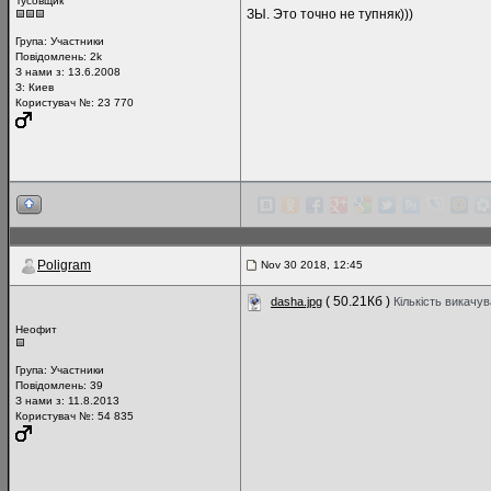
Тусовщик
ЗЫ. Это точно не тупняк)))
Група:
Участники
Повідомлень:
2k
З нами з: 13.6.2008
З: Киев
Користувач №: 23 770
Poligram
Nov 30 2018, 12:45
( 50.21Кб )
dasha.jpg
Кількість викачув
Неофит
Група:
Участники
Повідомлень:
39
З нами з: 11.8.2013
Користувач №: 54 835