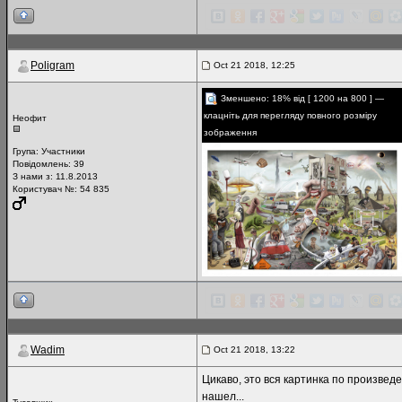
Poligram
Oct 21 2018, 12:25
Зменшено: 18% від [ 1200 на 800 ] —
клацніть для перегляду повного розміру
Неофит
зображення
Група:
Участники
Повідомлень:
39
З нами з: 11.8.2013
Користувач №: 54 835
Wadim
Oct 21 2018, 13:22
Цикаво, это вся картинка по произвед
нашел...