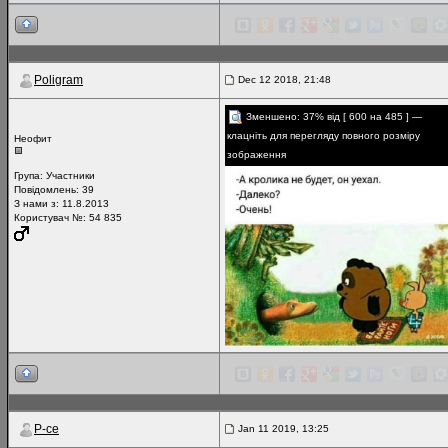
Poligram
Dec 12 2018, 21:48
Зменшено: 37% від [ 600 на 485 ] —
клацніть для перегляду повного розміру
Неофит
зображення
Група:
Участники
Повідомлень:
39
З нами з: 11.8.2013
Користувач №: 54 835
P-ce
Jan 11 2019, 13:25