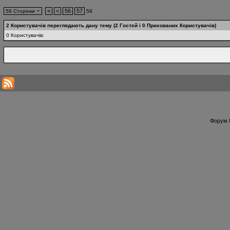
«
<
56
57
58 Сторінки
58
2 Користувачів переглядають дану тему (2 Гостей і 0 Прихованих Користувачів)
0 Користувачів:
Форум