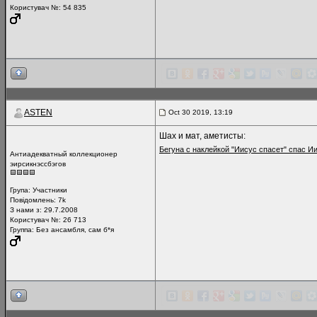
Користувач №: 54 835
ASTEN
Oct 30 2019, 13:19
Шах и мат, аметисты:
Бегуна с наклейкой "Иисус спасет" спас И
Антиадекватный коллекционер
эирсикнэссбэгов
Група:
Участники
Повідомлень:
7k
З нами з: 29.7.2008
Користувач №: 26 713
Группа: Без ансамбля, сам б*я