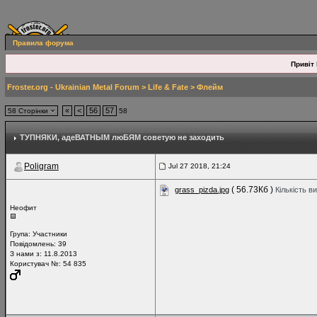
Правила форума
Привіт 
Froster.org - Ukrainian Metal Forum
>
Life & Fate
>
Флейм
«
<
56
57
58 Сторінки
58
ТУПНЯКИ
, адеВАТНЫМ люБЯМ советую не заходить
Poligram
Jul 27 2018, 21:24
( 56.73Кб )
grass_pizda.jpg
Кількість в
Неофит
Група:
Участники
Повідомлень:
39
З нами з: 11.8.2013
Користувач №: 54 835