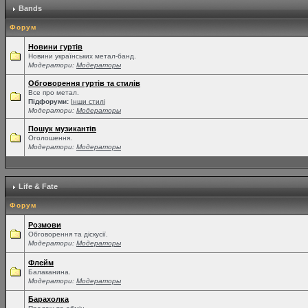
Bands
Форум
Новини гуртів
Новини українських метал-банд.
Модератори:
Модераторы
Обговорення гуртів та стилів
Все про метал.
Підфоруми:
Інши стилі
Модератори:
Модераторы
Пошук музикантів
Оголошення.
Модератори:
Модераторы
Life & Fate
Форум
Розмови
Обговорення та діскусії.
Модератори:
Модераторы
Флейм
Балаканина.
Модератори:
Модераторы
Барахолка