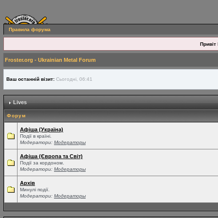
Правила форума
Привіт 
Froster.org - Ukrainian Metal Forum
Ваш останній візит:
Сьогодні, 06:41
Lives
Форум
Афіша (Україна)
Події в країні.
Модератори:
Модераторы
Афіша (Європа та Світ)
Події за кордоном.
Модератори:
Модераторы
Архів
Минулі події.
Модератори:
Модераторы