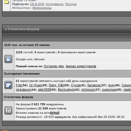
Продаж та обмін.
Підфоруми:
СD & DVD
,
Інструменти
,
Послуги
Модератори:
Модераторы
Статистика форуму
1122 чол. за останні 15 хвилин
1122
гостей,
0
користувачів і,
0
прихованих користувачів
Google.com, Uknown
Останніх діях
Іменах користувачів
Повний список по:
,
Сьогоднішні іменинники
21
користувачів святкують сьогодні свій день народження
Fritz
Ur-Quan
Dany_Filth
Сухов
Катарсис
gray
Синоп
(
54
),
(
39
),
(
55
),
(
41
),
(
37
),
(
40
),
nickalaces
alek3938
Beztrudgyb
richmusic
supermag
vladi
(
44
),
(
55
),
(
42
),
(
37
),
(
25
),
Статистика форуму
На форумі
2 621 799
повідомлень
Зареєстровано
21 528
користувачів
dzhuli
Вітаємо новачка на ім'я
Рекорд активності - 18 625 відвідувачів, був зафіксований Mar 29 2026, 08:32