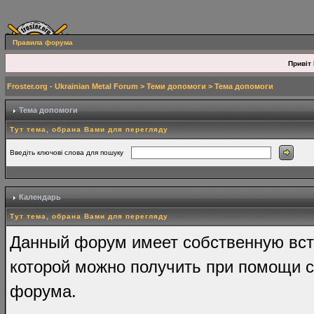
Правила форума
Привіт 
Froster.org - Ukrainian Metal Forum
>
Теми допомоги
> Тема допомоги
Тема допомоги
Тут тема, обрана Вами для перегляду
Введіть ключові слова для пошуку
Календарь
Тут тема, обрана Вами для перегляду
Данный форум имеет собственную вст
которой можно получить при помощи с
форума.