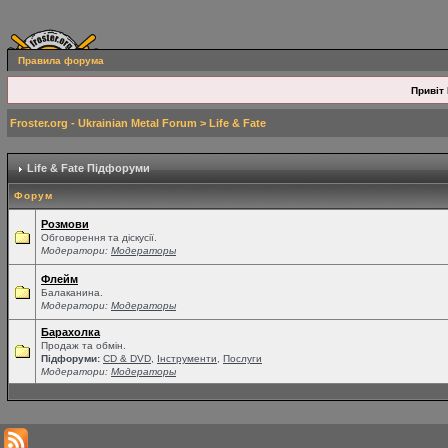
Правила форума
Привіт 
Froster.org - Ukrainian Metal Forum
>
Life & Fate
Life & Fate Підфоруми
Форум
Розмови
Обговорення та діскусії.
Модератори:
Модераторы
Флейм
Балаканина.
Модератори:
Модераторы
Барахолка
Продаж та обмін.
Підфоруми:
СD & DVD
,
Інструменти
,
Послуги
Модератори:
Модераторы