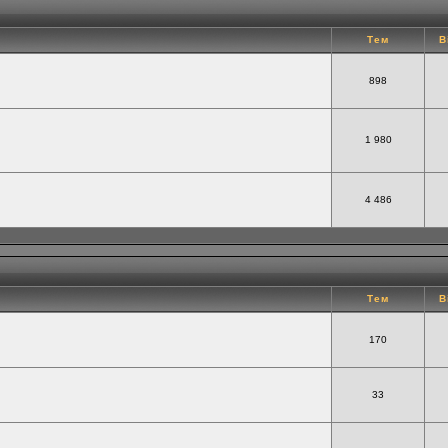
Тем
В
898
1 980
4 486
Тем
В
170
33