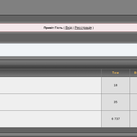
Вхід
Реєстрація
Привіт Гість
(
|
)
Тем
В
18
35
6 737