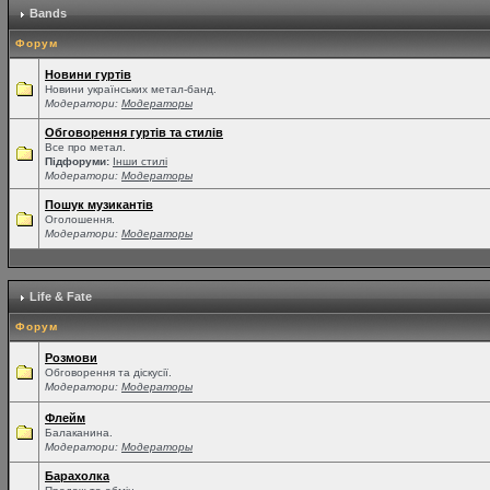
Bands
Форум
Новини гуртів
Новини українських метал-банд.
Модератори:
Модераторы
Обговорення гуртів та стилів
Все про метал.
Підфоруми:
Інши стилі
Модератори:
Модераторы
Пошук музикантів
Оголошення.
Модератори:
Модераторы
Life & Fate
Форум
Розмови
Обговорення та діскусії.
Модератори:
Модераторы
Флейм
Балаканина.
Модератори:
Модераторы
Барахолка