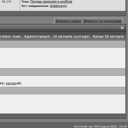
Продам лицензию и unofficial
83 174
Тема:
Antidevaytyi
Ост. повідомлення:
Видалити cookies
Відмітити усе прочитаним
·
ктивні теми
Адміністрація
10 авторів сьогодні
Кращі 10 авторів
·
·
·
karzelz
41
),
(
42
)
Поточний час: 6th August 2026 - 15:40