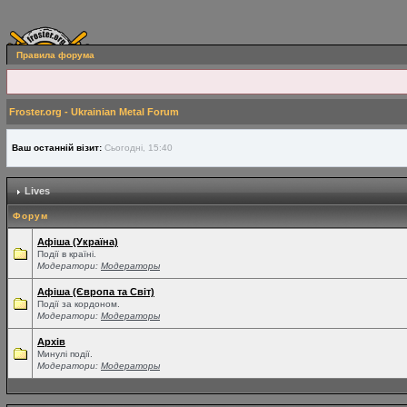
Правила форума
Froster.org - Ukrainian Metal Forum
Ваш останній візит:
Сьогодні, 15:40
Lives
Форум
Афіша (Україна)
Події в країні.
Модератори:
Модераторы
Афіша (Європа та Світ)
Події за кордоном.
Модератори:
Модераторы
Архів
Минулі події.
Модератори:
Модераторы