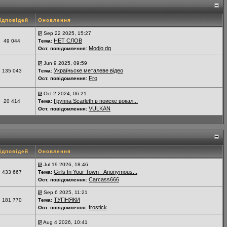
ідповідей
Оновлення
Sep 22 2025, 15:27
НЕТ СЛОВ
49 044
Тема:
Modjo dg
Ост. повідомлення:
Jun 9 2025, 09:59
Україньске металеве відео
135 043
Тема:
Fro
Ост. повідомлення:
Oct 2 2024, 06:21
Группа Scarleth в поиске вокал...
20 414
Тема:
VULKAN
Ост. повідомлення:
ідповідей
Оновлення
Jul 19 2026, 18:46
Girls In Your Town - Anonymous...
433 667
Тема:
Carcass666
Ост. повідомлення:
Sep 6 2025, 11:21
ТУПНЯКИ
181 770
Тема:
frostick
Ост. повідомлення:
Aug 4 2026, 10:41