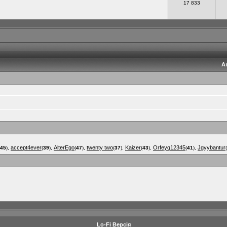
17 833
А
accept4ever
AlterEgo
twenty two
Kaizer
Orfeyq12345
Jgyybantur
45
),
(
39
),
(
47
),
(
37
),
(
43
),
(
41
),
(
Lo-Fi Версія