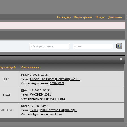
Календар
Користувачі
Пошук
Допомога
ідповідей
Оновлення
Jun 3 2026, 18:27
Crown The Beast (Denmark) UA T...
347
Тема:
Kataklysm
Ост. повідомлення:
Aug 18 2025, 08:51
WACKEN 2021
3 518
Тема:
Маргарита
Ост. повідомлення:
Apr 2 2026, 23:52
17.03 День Святого Патріка під...
411 184
Тема:
twistman
Ост. повідомлення: