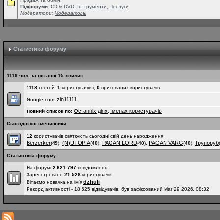
Продаж та обмін.
Підфоруми:
СD & DVD
,
Інструменти
,
Послуги
Модератори:
Модераторы
Статистика форуму
1119 чол. за останні 15 хвилин
1118
гостей,
1
користувачів і,
0
прихованих користувачів
zin11111
Google.com,
Останніх діях
Іменах користувачів
Повний список по:
,
Сьогоднішні іменинники
12
користувачів святкують сьогодні свій день народження
Berzerker
(N)UTOPIA
PAGAN LORD
PAGAN VARG
Трупоруб
(
49
),
(
40
),
(
40
),
(
40
),
(
Статистика форуму
На форумі
2 621 797
повідомлень
Зареєстровано
21 528
користувачів
dzhuli
Вітаємо новачка на ім'я
Рекорд активності - 18 625 відвідувачів, був зафіксований Mar 29 2026, 08:32