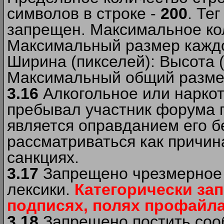
символов в строке -
200
. Те
запрещен. Максимальное ко
Максимальный размер каждо
Ширина (пикселей): Высота 
Максимальный общий размер
3.16
Алкогольное или наркот
пребывал участник форума п
является оправданием его б
рассматриваться как причи
санкциях.
3.17
Запрещено чрезмерное 
лексики.
Категорически за
подписях, полях профайла 
3.18
Запрещено постить сооб