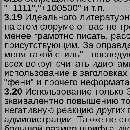
"+1111","+100500" и т.п.
3.19
Идеального литературно
на этом форуме от вас не т
менее грамотно писать, рас
присутствующим. За оправда
меня такой стиль" - последу
всех вокруг считать идиота
использование в заголовках 
"фени" и прочего неформата
3.20
Использование только 
эквивалентно повышению тон
негативную реакцию других
администрации. Также не ст
большой размер шрифта и/и