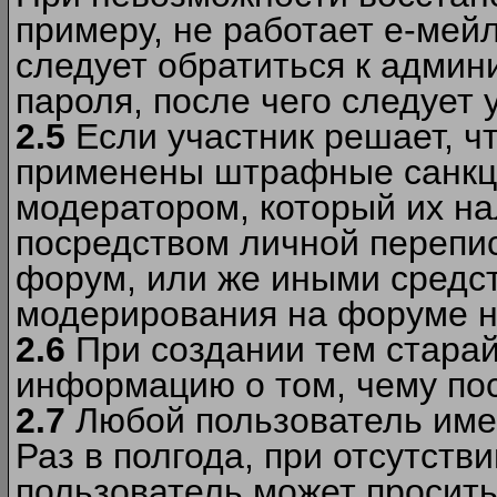
примеру, не работает е-мей
следует обратиться к админ
пароля, после чего следует 
2.5
Если участник решает, ч
применены штрафные санкци
модератором, который их н
посредством личной перепис
форум, или же иными средс
модерирования на форуме н
2.6
При создании тем старай
информацию о том, чему по
2.7
Любой пользователь име
Раз в полгода, при отсутст
пользователь может просить