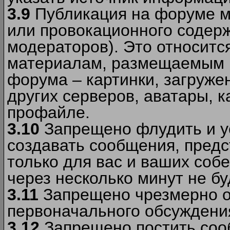
3.9
Публикация на форуме м
или провокационного содер
модераторов). Это относитс
материалам, размещаемым 
форума – картинки, загруже
других серверов, аватары, к
профайле.
3.10
Запрещено флудить и уст
создавать сообщения, пред
только для вас и ваших соб
через несколько минут не б
3.11
Запрещено чрезмерно о
первоначального обсуждения
3.12
Запрещено постить соо