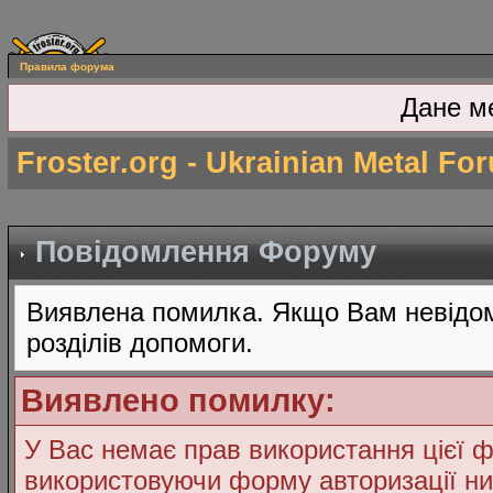
Правила форума
Дане м
Froster.org - Ukrainian Metal Fo
Повідомлення Форуму
Виявлена помилка. Якщо Вам невідом
розділів допомоги.
Виявлено помилку:
У Вас немає прав використання цієї ф
використовуючи форму авторизації ни