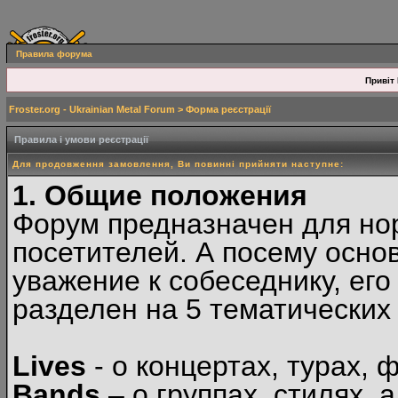
Правила форума
Привіт 
Froster.org - Ukrainian Metal Forum
> Форма реєстрації
Правила і умови реєстрації
Для продовження замовлення, Ви повинні прийняти наступне:
1. Общие положения
Форум предназначен для но
посетителей. А посему осн
уважение к собеседнику, ег
разделен на 5 тематических
Lives
- о концертах, турах, 
Bands
– о группах, стилях, а