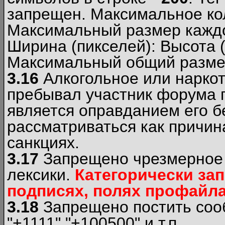
запрещен. Максимальное ко
Максимальный размер каждо
Ширина (пикселей): Высота 
Максимальный общий размер
3.16
Алкогольное или наркот
пребывал участник форума п
является оправданием его б
рассматриваться как причи
санкциях.
3.17
Запрещено чрезмерное 
лексики.
Категорически за
подписях, полях профайла 
3.18
Запрещено постить сооб
"+1111","+100500" и т.п.