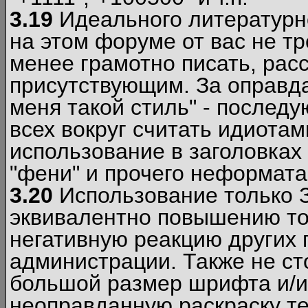
3.19
Идеального литературно
на этом форуме от вас не т
менее грамотно писать, рас
присутствующим. За оправда
меня такой стиль" - последу
всех вокруг считать идиота
использование в заголовках 
"фени" и прочего неформата
3.20
Использование только 
эквивалентно повышению тон
негативную реакцию других
администрации. Также не ст
большой размер шрифта и/и
неоправданную раскраску тек