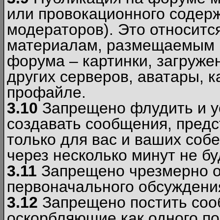
или провокационного содер
модераторов). Это относитс
материалам, размещаемым 
форума – картинки, загруже
других серверов, аватары, к
профайле.
3.10
Запрещено флудить и уст
создавать сообщения, пред
только для вас и ваших соб
через несколько минут не б
3.11
Запрещено чрезмерно о
первоначального обсуждения
3.12
Запрещено постить соо
оскорбляющие как одного по