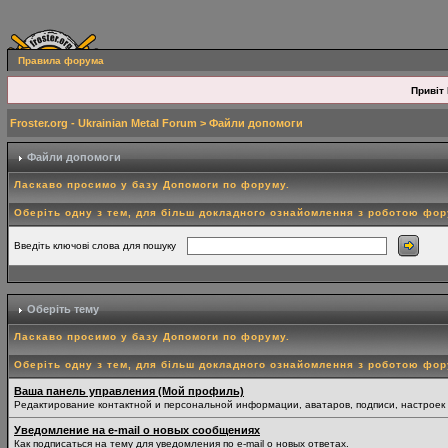
Правила форума
Привіт 
Froster.org - Ukrainian Metal Forum
> Файли допомоги
Файли допомоги
Ласкаво просимо у базу Допомоги по форуму.
Оберіть одну з тем, для більш докладного ознайомлення з роботою фо
Введіть ключові слова для пошуку
Оберіть тему
Ласкаво просимо у базу Допомоги по форуму.
Оберіть одну з тем, для більш докладного ознайомлення з роботою фо
Ваша панель управления (Мой профиль)
Редактирование контактной и персональной информации, аватаров, подписи, настроек
Уведомление на e-mail о новых сообщениях
Как подписаться на тему для уведомления по e-mail о новых ответах.