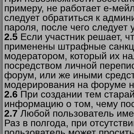
примеру, не работает е-мей
следует обратиться к админ
пароля, после чего следует 
2.5
Если участник решает, ч
применены штрафные санкци
модератором, который их н
посредством личной перепис
форум, или же иными средс
модерирования на форуме н
2.6
При создании тем старай
информацию о том, чему по
2.7
Любой пользователь име
Раз в полгода, при отсутст
пользователь может просить