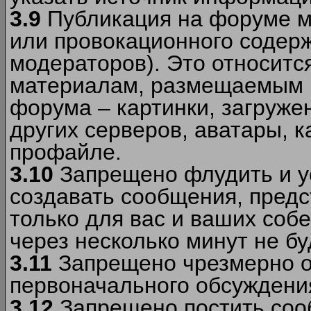
3.9
Публикация на форуме м
или провокационного содер
модераторов). Это относитс
материалам, размещаемым 
форума – картинки, загруже
других серверов, аватары, к
профайле.
3.10
Запрещено флудить и уст
создавать сообщения, пред
только для вас и ваших соб
через несколько минут не б
3.11
Запрещено чрезмерно о
первоначального обсуждения
3.12
Запрещено постить соо