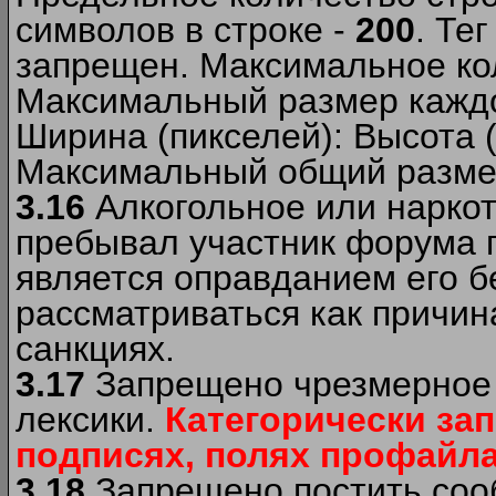
символов в строке -
200
. Те
запрещен. Максимальное ко
Максимальный размер каждо
Ширина (пикселей): Высота 
Максимальный общий размер
3.16
Алкогольное или наркот
пребывал участник форума п
является оправданием его б
рассматриваться как причи
санкциях.
3.17
Запрещено чрезмерное 
лексики.
Категорически за
подписях, полях профайла 
3.18
Запрещено постить сооб