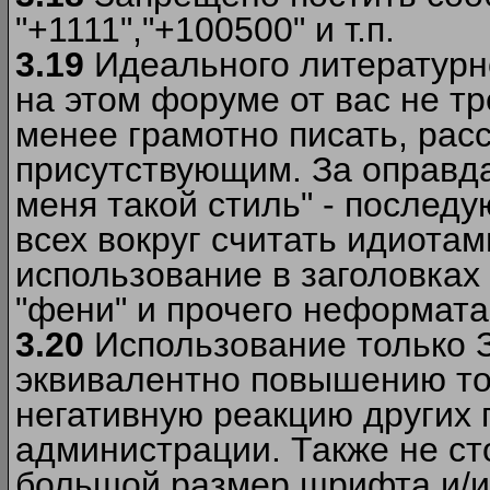
"+1111","+100500" и т.п.
3.19
Идеального литературно
на этом форуме от вас не т
менее грамотно писать, рас
присутствующим. За оправда
меня такой стиль" - последу
всех вокруг считать идиота
использование в заголовках 
"фени" и прочего неформата
3.20
Использование только 
эквивалентно повышению тон
негативную реакцию других
администрации. Также не ст
большой размер шрифта и/и