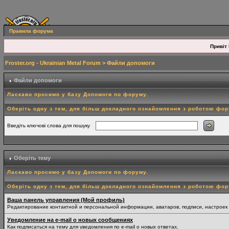
Правила форума
Привіт 
Froster.org - Ukrainian Metal Forum
> Файли допомоги
Файли допомоги
Ласкаво просимо у базу Допомоги по форуму.
Оберіть одну з тем, для більш докладного ознайомлення з роботою фо
Введіть ключові слова для пошуку
Оберіть тему
Ласкаво просимо у базу Допомоги по форуму.
Оберіть одну з тем, для більш докладного ознайомлення з роботою фо
Ваша панель управления (Мой профиль)
Редактирование контактной и персональной информации, аватаров, подписи, настроек
Уведомление на e-mail о новых сообщениях
Как подписаться на тему для уведомления по e-mail о новых ответах.