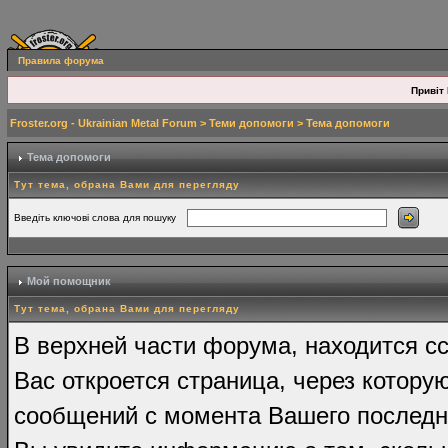
Правила форума
Привіт 
Froster.org - Ukrainian Metal Forum
>
Теми допомоги
> Тема допомоги
Тема допомоги
Тут тема, обрана Вами для перегляду
Введіть ключові слова для пошуку
Мой помощник
Тут тема, обрана Вами для перегляду
В верхней части форума, находится сс
Вас откроется страница, через котору
сообщений с момента Вашего последн