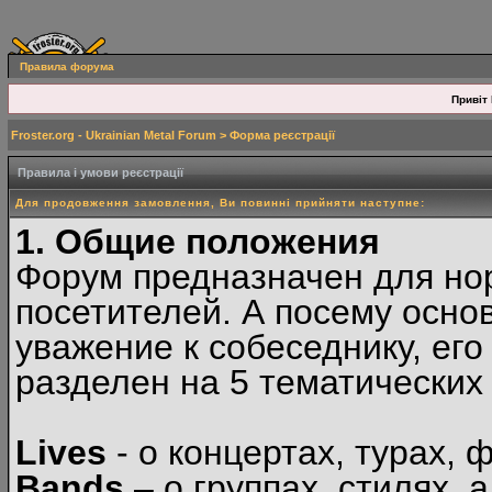
Правила форума
Привіт 
Froster.org - Ukrainian Metal Forum
> Форма реєстрації
Правила і умови реєстрації
Для продовження замовлення, Ви повинні прийняти наступне:
1. Общие положения
Форум предназначен для но
посетителей. А посему осн
уважение к собеседнику, ег
разделен на 5 тематических
Lives
- о концертах, турах, 
Bands
– о группах, стилях, а