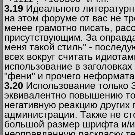
3.19
Идеального литературно
на этом форуме от вас не т
менее грамотно писать, рас
присутствующим. За оправда
меня такой стиль" - последу
всех вокруг считать идиота
использование в заголовках 
"фени" и прочего неформата
3.20
Использование только 
эквивалентно повышению тон
негативную реакцию других
администрации. Также не ст
большой размер шрифта и/и
неоправданную раскраску тек