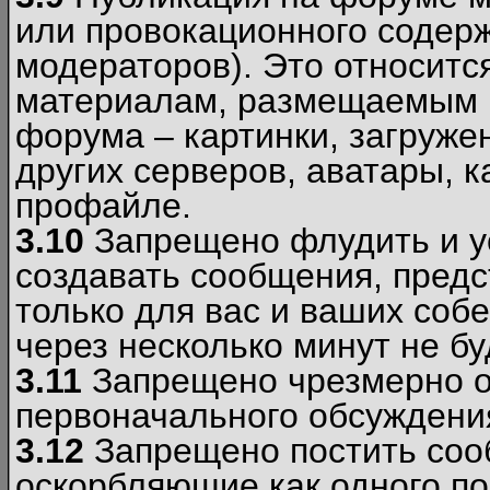
или провокационного содер
модераторов). Это относитс
материалам, размещаемым 
форума – картинки, загруже
других серверов, аватары, к
профайле.
3.10
Запрещено флудить и уст
создавать сообщения, пред
только для вас и ваших соб
через несколько минут не б
3.11
Запрещено чрезмерно о
первоначального обсуждения
3.12
Запрещено постить соо
оскорбляющие как одного по