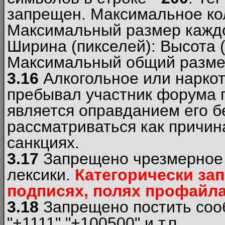
запрещен. Максимальное ко
Максимальный размер каждо
Ширина (пикселей): Высота 
Максимальный общий размер
3.16
Алкогольное или наркот
пребывал участник форума п
является оправданием его б
рассматриваться как причи
санкциях.
3.17
Запрещено чрезмерное 
лексики.
Категорически за
подписях, полях профайла 
3.18
Запрещено постить сооб
"+1111","+100500" и т.п.