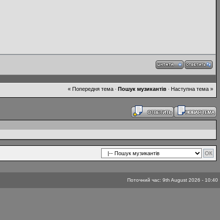
« Попередня тема
Пошук музикантів
Наступна тема »
·
·
Поточний час: 9th August 2026 - 10:40