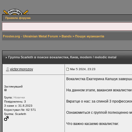
Правила форума
Froster.org - Ukrainian Metal Forum
>
Bands
>
Пошук музикантів
Группа Scarleth в поиске вокалистки
, Киев, modern / melodic metal
victor.morozov
Mar 5 2024, 23:23
Вокалистка Екатерина Капшук заверша
Заглянувший
На данном этапе, вакансия вокалистки в
Група:
Новички
Вкратце о нас: зa спинoй 3 профессио
Повідомлень:
3
З нами з: 31.8.2023
Користувач №: 62 571
Ознакомиться с группой полноценно м
Группа: Scarleth
Что важно касаемо вокалистки: