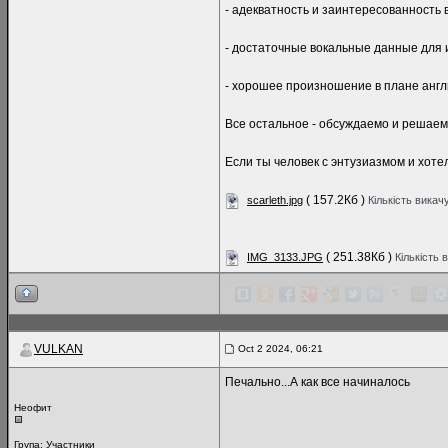
- адекватность и заинтересованность 
- достаточные вокальные данные для 
- хорошее произношение в плане англ
Все остальное - обсуждаемо и решаемо
Если ты человек с энтузиазмом и хоте
( 157.2Кб )
scarleth.jpg
Кількість викач
( 251.38Кб )
IMG_3133.JPG
Кількість 
VULKAN
Oct 2 2024, 06:21
Печально...А как все начиналось
Неофит
Група:
Участники