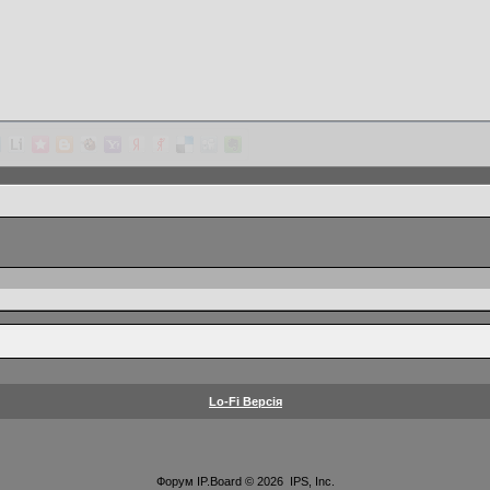
Lo-Fi Версія
Форум
IP.Board
© 2026
IPS, Inc
.