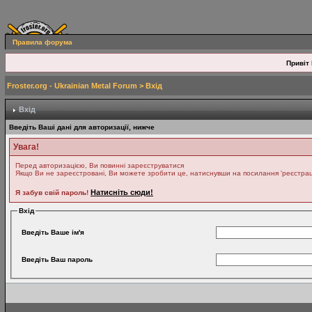
Правила форума
Привіт 
Froster.org - Ukrainian Metal Forum
> Вхід
Вхід
Введіть Ваші дані для авторизації, нижче
Увага!
Перед авторизацією, Ви повинні зареєструватися
Якщо Ви не зареєстровані, Ви можете зробити це, натиснувши на посилання 'реєстрація
Натисніть сюди!
Я забув свій пароль!
Вхід
Введіть Ваше ім'я
Введіть Ваш пароль