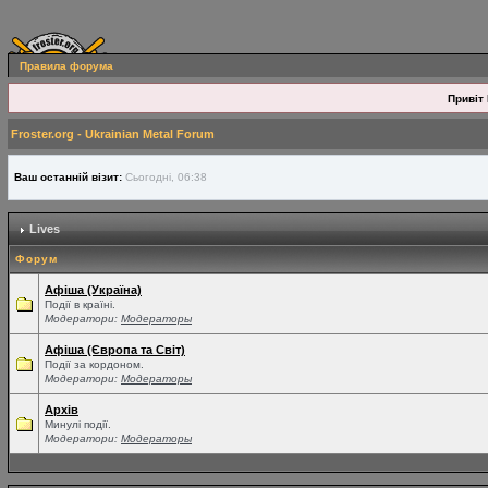
Правила форума
Привіт 
Froster.org - Ukrainian Metal Forum
Ваш останній візит:
Сьогодні, 06:38
Lives
Форум
Афіша (Україна)
Події в країні.
Модератори:
Модераторы
Афіша (Європа та Світ)
Події за кордоном.
Модератори:
Модераторы
Архів
Минулі події.
Модератори:
Модераторы