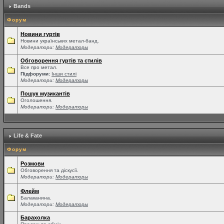
Bands
Форум
Новини гуртів
Новини українських метал-банд.
Модератори:
Модераторы
Обговорення гуртів та стилів
Все про метал.
Підфоруми:
Інши стилі
Модератори:
Модераторы
Пошук музикантів
Оголошення.
Модератори:
Модераторы
Life & Fate
Форум
Розмови
Обговорення та діскусії.
Модератори:
Модераторы
Флейм
Балаканина.
Модератори:
Модераторы
Барахолка