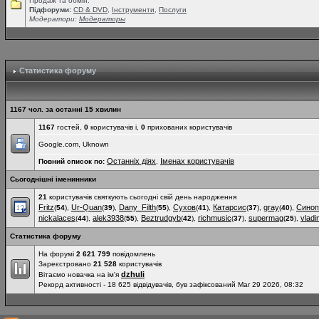
Продаж та обмін.
Підфоруми:
СD & DVD
,
Інструменти
,
Послуги
Модератори:
Модераторы
Статистика форуму
1167 чол. за останні 15 хвилин
1167
гостей,
0
користувачів і,
0
прихованих користувачів
Google.com, Uknown
Останніх діях
Іменах користувачів
Повний список по:
,
Сьогоднішні іменинники
21
користувачів святкують сьогодні свій день народження
Fritz
Ur-Quan
Dany_Filth
Сухов
Катарсис
gray
Синоп
(
54
),
(
39
),
(
55
),
(
41
),
(
37
),
(
40
),
nickalaces
alek3938
Beztrudgyb
richmusic
supermag
vladi
(
44
),
(
55
),
(
42
),
(
37
),
(
25
),
Статистика форуму
На форумі
2 621 799
повідомлень
Зареєстровано
21 528
користувачів
dzhuli
Вітаємо новачка на ім'я
Рекорд активності - 18 625 відвідувачів, був зафіксований Mar 29 2026, 08:32