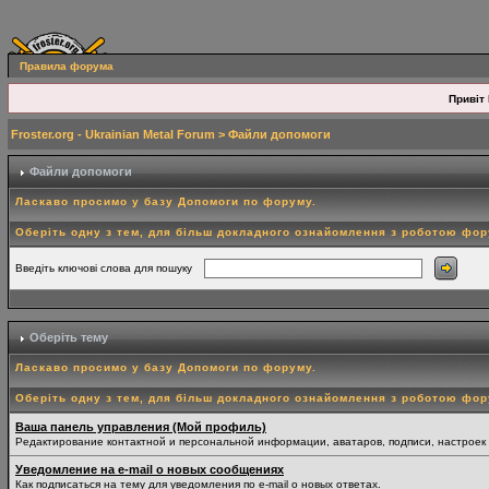
Правила форума
Привіт 
Froster.org - Ukrainian Metal Forum
> Файли допомоги
Файли допомоги
Ласкаво просимо у базу Допомоги по форуму.
Оберіть одну з тем, для більш докладного ознайомлення з роботою фо
Введіть ключові слова для пошуку
Оберіть тему
Ласкаво просимо у базу Допомоги по форуму.
Оберіть одну з тем, для більш докладного ознайомлення з роботою фо
Ваша панель управления (Мой профиль)
Редактирование контактной и персональной информации, аватаров, подписи, настроек
Уведомление на e-mail о новых сообщениях
Как подписаться на тему для уведомления по e-mail о новых ответах.