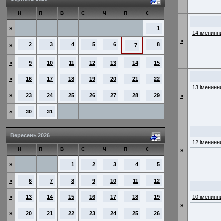
Н
П
В
С
Ч
П
С
»
1
14 іменинн
»
2
3
4
5
6
8
»
7
»
9
10
11
12
13
14
15
»
16
17
18
19
20
21
22
13 іменинн
»
23
24
25
26
27
28
29
»
»
30
31
Вересень 2026
12 іменинн
Н
П
В
С
Ч
П
С
»
»
1
2
3
4
5
»
6
7
8
9
10
11
12
»
13
14
15
16
17
18
19
10 іменинн
»
»
20
21
22
23
24
25
26