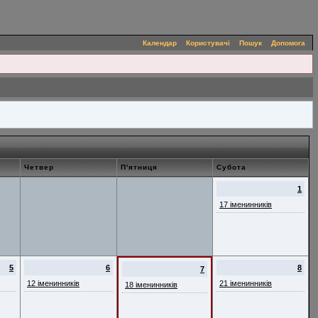
Календар
Користувачі
Пошук
Допомога
Четвер
П'ятниця
Субота
1
17 іменинників
5
6
8
7
12 іменинників
21 іменинників
18 іменинників