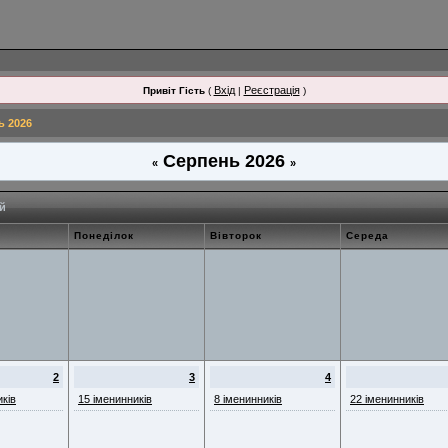
Вхід
Реєстрація
Привіт Гість
(
|
)
ь 2026
Серпень 2026
«
»
й
Понеділок
Вівторок
Середа
2
3
4
иків
15 іменинників
8 іменинників
22 іменинників