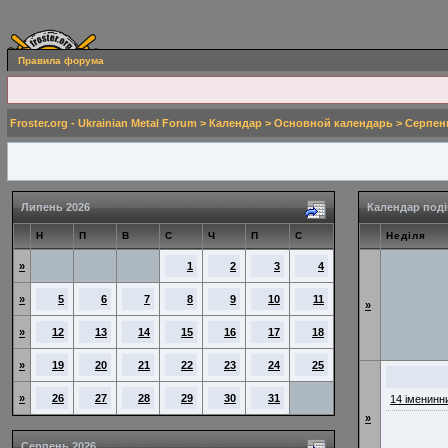
Правила форума
Froster.org - Ukrainian Metal Forum
>
Календар
>
Основной календарь
> Серпен
Липень 2026
Календар поді
Н
П
В
С
Ч
П
С
Неділя
»
1
2
3
4
»
5
6
7
8
9
10
11
»
»
12
13
14
15
16
17
18
»
19
20
21
22
23
24
25
»
26
27
28
29
30
31
14 іменинн
»
Серпень 2026