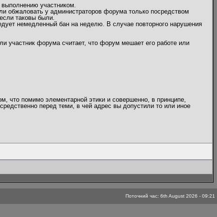
 выполнению участником.
или обжаловать у администраторов форума только посредством
если таковы были.
едует немедленный бан на неделю. В случае повторного нарушения
ли участник форума считает, что форум мешает его работе или
ом, что помимо элементарной этики и совершенно, в принципе,
средственно перед теми, в чей адрес вы допустили то или иное
Поточний час: 6th August 2026 - 09:21