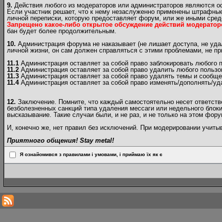
9.
Действия любого из модераторов или администраторов являются 
Если участник решает, что к нему незаслуженно применены штрафные
личной переписки, которую предоставляет форум, или же иными сред
Запрещено какое-либо открытое обсуждение действий модератор
бан будет более продолжительным.
10.
Администрация форума не наказывает (не лишает доступа, не удал
личной жизни, он сам должен справляться с этими проблемами, не п
11.1
Администрация оставляет за собой право заблокировать любого п
11.2
Администрация оставляет за собой право удалить любого пользо
11.3
Администрация оставляет за собой право удалять темы и сообще
11.4
Администрация оставляет за собой право изменять/дополнять/уд
12.
Заключение. Помните, что каждый самостоятельно несет ответствен
безболезненных санкций типа удаления мессаги или недельного блоки
высказывание. Такие случаи были, и не раз, и не только на этом фору
И, конечно же, нет правил без исключений. При модерировании учит
Приятного общения! Stay metal!
Я ознайомився з правилами і умовами, і приймаю їх як є