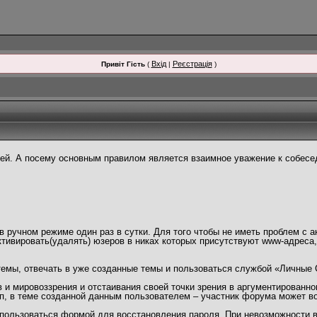
Вхід
Реєстрація
Привіт Гість
(
|
)
й. А посему основным правилом является взаимное уважение к собесед
 ручном режиме один раз в сутки. Для того чтобы не иметь проблем с а
тивировать(удалять) юзеров в никах которых присутствуют www-адреса
темы, отвечать в уже созданные темы и пользоваться службой «Личные
и мировоззрения и отстаивания своей точки зрения в аргументированно
п, в теме созданной данным пользователем – участник форума может в
пользоваться формой для восстановления пароля. При невозможности во