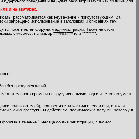
безудержного поведения и не будет рассматриваться как причина для
ла и на аватарах.
писать, рассматривается как неуважение к присутствующим. За
чески запрещено использование в заголовках и описаниях тем
угих посетителей форума и администрации. Также не стоит
овых символов, например ######### или *********.
зненно.
бан без предупреждений.
ение длительного времени по кругу используют одни и те же аргументы
писи пользователей), полностью или частично, если они, с точки
илию либо преступным действиям, политические лозунги, рекламу и
 форума в течение 1 месяца со дня регистрации, либо его