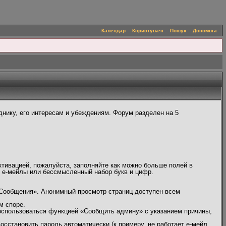
Календар
Користувачі
Пошук
Допомога
нику, его интересам и убеждениям. Форум разделен на 5
ктивацией, пожалуйста, заполняйте как можно больше полей в
, е-мейлы или бессмысленный набор букв и цифр.
 Сообщения». Анонимный просмотр страниц доступен всем
м споре.
оспользоваться функцией «Сообщить админу» с указанием причины,
сстановить пароль автоматически (к примеру, не работает е-мейл,