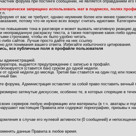
частник форума при постинге сообщений, не является оправданием его 
атегорически запрещено использовать мат в подписях, полях профай
.п.
 форуме от вас не требуют, однако неумение более или менее грамотно 
аказания, потому что не нужно всех вокруг считать идиотами. Категори
 повышению тона в разговоре и может вызвать негативную реакцию др
неоправданную раскраску текста, а также повторение каких-либо одинак
ыми строчками, чтобы их было удобно читать.
либо сайтов. Лучше просто дайте на них ссылку.
но для понимания вашего ответа. Избегайте избыточного цитирования.
ись, все публичные поля в профайле пользователя
ы администрацией.
дератора, выдается предупреждение с записью в профайл.
локируется (ставится бан) сроком до одной недели.
 от одной недели до месяца. Третий бан ставится на один год или пожи
чный бан.
те форума, Администрация оставляет за собой право поставить вечный 
чрезмерно затянутые дискуссии, особенно те, в которых спорящие в теч
 своих серверов любую информацию или материалы (в т.ч. аватары и под
арушают настоящие Правила или содержат порнографию, призывы к нас
едомления в случае его нулевой активности (0 сообщений) и непосещения
/изменять данные Правила в любое время.