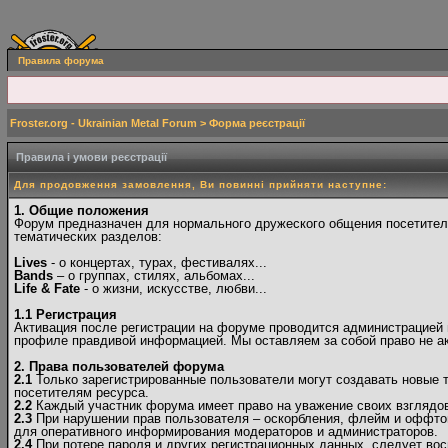
Правила форума
Froster.org - Ukrainian Metal Forum
> Форма реєстрації
Правила і умови реєстрації
Для продовження замовлення, Ви повинні прийняти наступне:
1. Общие положения
Форум предназначен для нормального дружеского общения посетителе
тематических разделов:
Lives
- о концертах, турах, фестивалях...
Bands
– о группах, стилях, альбомах...
Life & Fate
- о жизни, искусстве, любви...
1.1 Регистрация
Активация после регистрации на форуме проводится администрацией в
профиле правдивой информацией. Мы оставляем за собой право не ак
2. Права пользователей форума
2.1
Только зарегистрированные пользователи могут создавать новые 
посетителям ресурса.
2.2
Каждый участник форума имеет право на уважение своих взглядов 
2.3
При нарушении прав пользователя – оскорбления, флейм и оффто
для оперативного информирования модераторов и администраторов.
2.4
При потере пароля и других регистрационных данных, следует вос