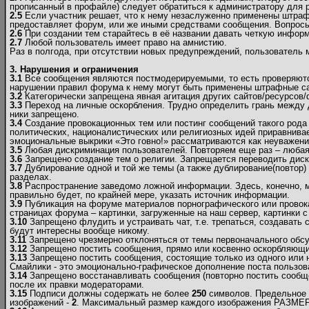
прописанный в профайле) следует обратиться к администратору для р
2.5
Если участник решает, что к нему незаслуженно применены штраф
предоставляет форум, или же иными средствами сообщения. Вопрос
2.6
При создании тем старайтесь в её названии давать четкую инфор
2.7
Любой пользователь имеет право на амнистию.
Раз в полгода, при отсутствии новых предупреждений, пользователь
3. Нарушения и ограничения
3.1
Все сообщения являются постмодерируемыми, то есть проверяются
нарушении правил форума к нему могут быть применены штрафные са
3.2
Категорически запрещена явная агитация других сайтов/ресурсов
3.3
Переход на личные оскорбления. Трудно определить грань между 
ники запрещено.
3.4
Создание провокационных тем или постинг сообщений такого рода 
политических, националистических или религиозных идей приравнивае
эмоциональные выкрики «Это говно!» рассматриваются как неуважен
3.5
Любая дискриминация пользователей. Повторяем еще раз – любая! 
3.6
Запрещено создание тем о религии. Запрещается переводить диску
3.7
Дублирование одной и той же темы (а также дублирование(повтор) 
разделах.
3.8
Распространение заведомо ложной информации. Здесь, конечно, мож
правильно будет, по крайней мере, указать источник информации.
3.9
Публикация на форуме материалов порнографического или провок
страницах форума – картинки, загруженные на наш сервер, картинки с
3.10
Запрещено флудить и устраивать чат, т.е. трепаться, создавать
будут интересны вообще никому.
3.11
Запрещено чрезмерно отклоняться от темы первоначального обсу
3.12
Запрещено постить сообщения, прямо или косвенно оскорбляющие
3.13
Запрещено постить сообщения, состоящие только из одного или 
Смайлики - это эмоционально-графическое дополнение поста пользов
3.14
Запрещено восстанавливать сообщения (повторно постить сообще
после их правки модераторами.
3.15
Подписи должны содержать не более
250
символов. Предельное 
изображений -
2
. Максимальный размер каждого изображения РАЗМЕР (