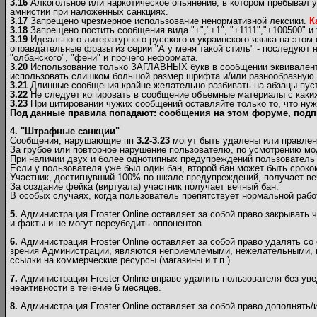
3.16
Алкогольное или наркотическое опьянение, в котором пребывал у
амнистии при наложенных санкциях.
3.17
Запрещено чрезмерное использование ненормативной лексики.
К
3.18
Запрещено постить сообщения вида "+","+1", "+1111","+100500" и т
3.19
Идеального литературного русского и украинского языка на этом
оправдательные фразы из серии "А у меня такой стиль" - последуют н
"олбанского", "фени" и прочего неформата.
3.20
Использование только ЗАГЛАВНЫХ букв в сообщении эквивалентно
использовать слишком большой размер шрифта и/или разнообразную и 
3.21
Длинные сообщения крайне желательно разбивать на абзацы пуст
3.22
Не следует копировать в сообщение объемные материалы c каких-
3.23
При цитировании чужих сообщений оставляйте только то, что нуж
Под данные правила попадают: сообщения на этом форуме, подп
4. "Штрафные санкции"
Сообщения, нарушающие пп
3.2-3.23
могут быть удалены или правлен
За грубое или повторное нарушение пользователю, по усмотрению мо
При наличии двух и более однотипных предупреждений пользователь б
Если у пользователя уже был один бан, второй бан может быть сроком
Участник, достигнувший 100% по шкале предупреждений, получает ве
За создание фейка (виртуала) участник получает вечный бан.
В особых случаях, когда пользователь препятствует нормальной рабо
5.
Администрация Froster Online оставляет за собой право закрывать 
и факты и не могут переубедить оппонентов.
6.
Администрация Froster Online оставляет за собой право удалять со
зрения Администрации, являются неприемлемыми, нежелательными, н
ссылки на коммерческие ресурсы (магазины и т.п.).
7.
Администрация Froster Online вправе удалить пользователя без ув
неактивности в течение 6 месяцев.
8.
Администрация Froster Online оставляет за собой право дополнять