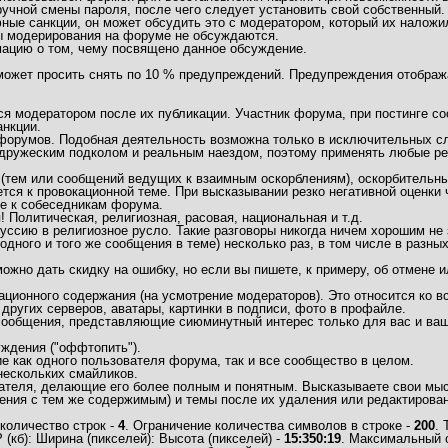
учной смены пароля, после чего следует установить свой собственный.
ные санкции, он может обсудить это с модератором, который их наложи
ы модерирования на форуме не обсуждаются.
мацию о том, чему посвящено данное обсуждение.
 может просить снять по 10 % предупреждений. Предупреждения отобра
 модератором после их публикации. Участник форума, при постинге соо
нкции.
/форумов. Подобная деятельность возможна только в исключительных сл
дружеским подколом и реальным наездом, поэтому применять любые рез
(тем или сообщений ведущих к взаимным оскорблениям), оскорбительны
тся к провокационной теме. При высказывании резко негативной оценки
ие к собеседникам форума.
Политическая, религиозная, расовая, национальная и т.д.
ссию в религиозное русло. Такие разговоры никогда ничем хорошим не 
одного и того же сообщения в теме) несколько раз, в том числе в разны
но дать скидку на ошибку, но если вы пишете, к примеру, об отмене ил
ационного содержания (на усмотрение модераторов). Это относится ко
 других серверов, аватары, картинки в подписи, фото в профайле.
 сообщения, представляющие сиюминутный интерес только для вас и ваш
ждения ("оффтопить").
 как одного пользователя форума, так и все сообщество в целом.
нескольких смайликов.
ателя, делающие его более полным и понятным. Высказываете свои мысл
ния с тем же содержимым) и темы после их удаления или редактирован
количество строк -
4
. Ограничение количества символов в строке -
200
.
кб): Ширина (пикселей): Высота (пикселей) -
15:350:19
. Максимальный 