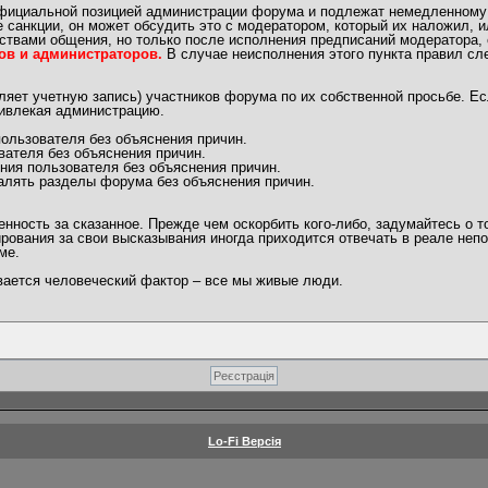
официальной позицией администрации форума и подлежат немедленному
 санкции, он может обсудить это с модератором, который их наложил, 
ствами общения, но только после исполнения предписаний модератора, 
ов и администраторов.
В случае неисполнения этого пункта правил сл
яет учетную запись) участников форума по их собственной просьбе. Ес
ривлекая администрацию.
ользователя без объяснения причин.
вателя без объяснения причин.
ния пользователя без объяснения причин.
алять разделы форума без объяснения причин.
ность за сказанное. Прежде чем оскорбить кого-либо, задумайтесь о т
рования за свои высказывания иногда приходится отвечать в реале непо
ме.
ывается человеческий фактор – все мы живые люди.
Lo-Fi Версія