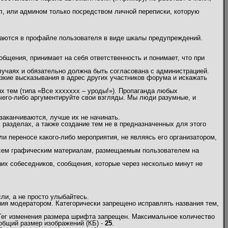
л, или админом только посредством личной переписки, которую
жаются в профайле пользователя в виде шкалы предупреждений.
бщения, принимает на себя ответственность и понимает, что при
учаях и обязательно должна быть согласована с администрацией.
кие высказывания в адрес других участников форума и искажать
х тем (типа «Все ххххххх – уроды!»). Пропаганда любых
 чего-либо аргументируйте свои взгляды. Мы люди разумные, и
заканчиваются, лучше их не начинать.
х разделах, а также создание тем не в предназначенных для этого
и переносе какого-либо мероприятия, не являясь его организатором,
 всем графическим материалам, размещаемым пользователем на
их собеседников, сообщения, которые через несколько минут не
и, а не просто улыбайтесь.
ия модератором. Категорически запрещено исправлять названия тем,
 Тег изменения размера шрифта запрещен. Максимальное количество
общий размер изображений (КБ) -
25
.