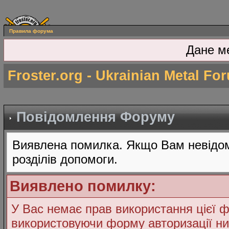
Правила форума
Дане м
Froster.org - Ukrainian Metal Fo
Повідомлення Форуму
Виявлена помилка. Якщо Вам невідом
розділів допомоги.
Виявлено помилку:
У Вас немає прав використання цієї ф
використовуючи форму авторизації ни