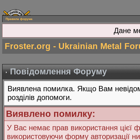
Правила форума
Дане м
Froster.org - Ukrainian Metal Fo
Повідомлення Форуму
Виявлена помилка. Якщо Вам невідом
розділів допомоги.
Виявлено помилку:
У Вас немає прав використання цієї ф
використовуючи форму авторизації ни