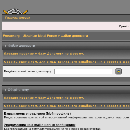
Правила форума
Привіт 
Froster.org - Ukrainian Metal Forum
> Файли допомоги
Файли допомоги
Ласкаво просимо у базу Допомоги по форуму.
Оберіть одну з тем, для більш докладного ознайомлення з роботою фо
Введіть ключові слова для пошуку
Оберіть тему
Ласкаво просимо у базу Допомоги по форуму.
Оберіть одну з тем, для більш докладного ознайомлення з роботою фо
Ваша панель управления (Мой профиль)
Редактирование контактной и персональной информации, аватаров, подписи, настроек
Уведомление на e-mail о новых сообщениях
Как подписаться на тему для уведомления по e-mail о новых ответах.