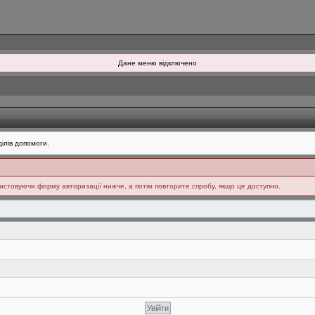
Дане меню відключено
ілів допомоги.
ристовуючи форму авторизації нижче, а потім повторите спробу, якщо це доступно.