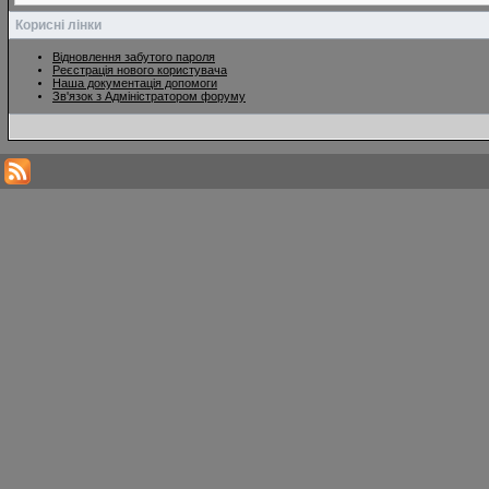
Корисні лінки
Відновлення забутого пароля
Реєстрація нового користувача
Наша документація допомоги
Зв'язок з Адміністратором форуму