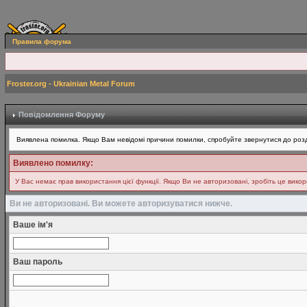
Правила форума
Froster.org - Ukrainian Metal Forum
Повідомлення Форуму
Виявлена помилка. Якщо Вам невідомі причини помилки, спробуйте звернутися до розд
Виявлено помилку:
У Вас немає прав використання цієї функції. Якщо Ви не авторизовані, зробіть це вико
Ви не авторизовані. Ви можете авторизуватися нижче.
Ваше ім'я
Ваш пароль