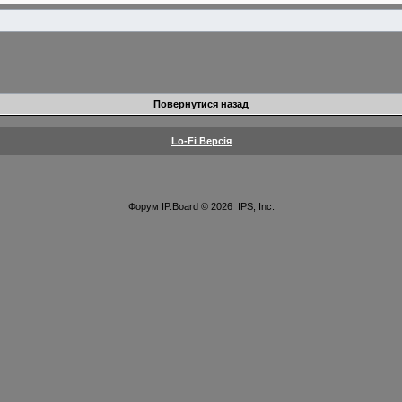
Повернутися назад
Lo-Fi Версія
Форум
IP.Board
© 2026
IPS, Inc
.