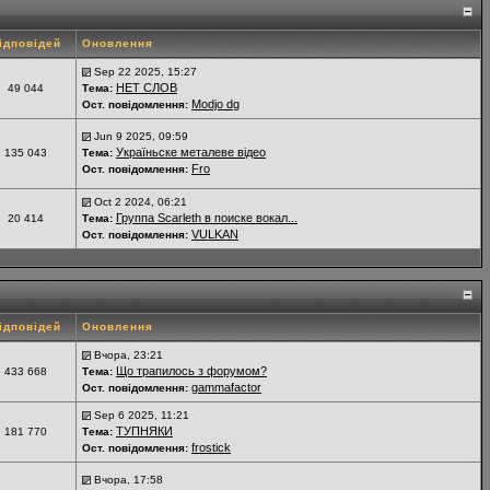
ідповідей
Оновлення
Sep 22 2025, 15:27
НЕТ СЛОВ
49 044
Тема:
Modjo dg
Ост. повідомлення:
Jun 9 2025, 09:59
Україньске металеве відео
135 043
Тема:
Fro
Ост. повідомлення:
Oct 2 2024, 06:21
Группа Scarleth в поиске вокал...
20 414
Тема:
VULKAN
Ост. повідомлення:
ідповідей
Оновлення
Вчора, 23:21
Що трапилось з форумом?
433 668
Тема:
gammafactor
Ост. повідомлення:
Sep 6 2025, 11:21
ТУПНЯКИ
181 770
Тема:
frostick
Ост. повідомлення:
Вчора, 17:58