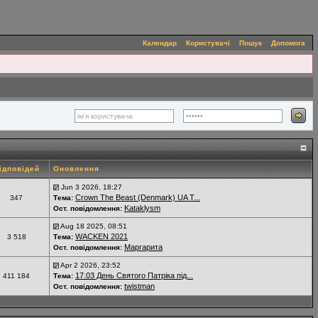
Календар
Користувачі
Пошук
Допомога
ідповідей
Оновлення
Jun 3 2026, 18:27
Crown The Beast (Denmark) UA T...
347
Тема:
Kataklysm
Ост. повідомлення:
Aug 18 2025, 08:51
WACKEN 2021
3 518
Тема:
Маргарита
Ост. повідомлення:
Apr 2 2026, 23:52
17.03 День Святого Патріка під...
411 184
Тема:
twistman
Ост. повідомлення: