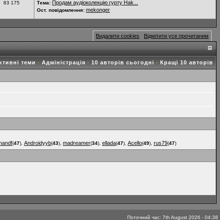
Продам аудіоколекцію гурту Hak...
83 175
Тема:
mekonger
Ост. повідомлення:
Видалити cookies
Відмітити усе прочитаним
·
ктивні теми
Адміністрація
10 авторів сьогодні
Кращі 10 авторів
·
·
·
mandf
Androidyyb
madreamer
ellada
Acello
rus79
(
47
),
(
43
),
(
34
),
(
47
),
(
49
),
(
47
)
Поточний час: 7th August 2026 - 04:38