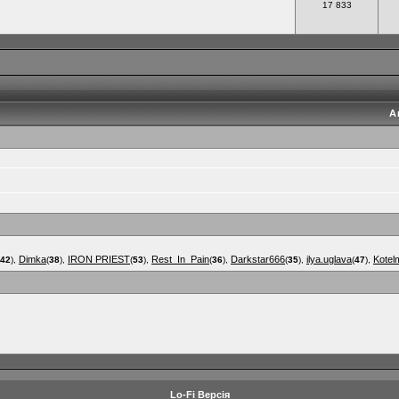
17 833
А
Dimka
IRON PRIEST
Rest_In_Pain
Darkstar666
ilya.uglava
Kotel
42
),
(
38
),
(
53
),
(
36
),
(
35
),
(
47
),
Lo-Fi Версія