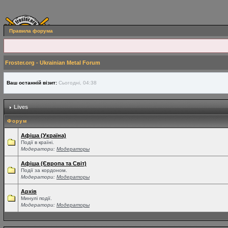
Правила форума
Froster.org - Ukrainian Metal Forum
Ваш останній візит:
Сьогодні, 04:38
Lives
Форум
Афіша (Україна)
Події в країні.
Модератори:
Модераторы
Афіша (Європа та Світ)
Події за кордоном.
Модератори:
Модераторы
Архів
Минулі події.
Модератори:
Модераторы