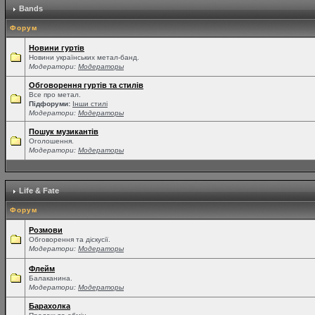
Bands
Форум
Новини гуртів
Новини українських метал-банд.
Модератори:
Модераторы
Обговорення гуртів та стилів
Все про метал.
Підфоруми:
Інши стилі
Модератори:
Модераторы
Пошук музикантів
Оголошення.
Модератори:
Модераторы
Life & Fate
Форум
Розмови
Обговорення та діскусії.
Модератори:
Модераторы
Флейм
Балаканина.
Модератори:
Модераторы
Барахолка