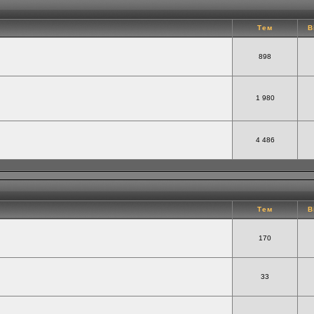
Тем
В
898
1 980
4 486
Тем
В
170
33