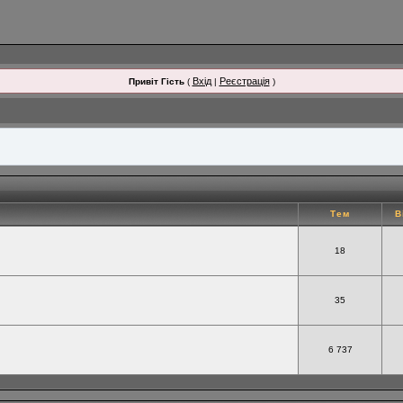
Вхід
Реєстрація
Привіт Гість
(
|
)
Тем
В
18
35
6 737