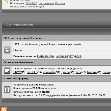
Продаж та обмін.
Підфоруми:
СD & DVD
,
Інструменти
,
Послуги
Модератори:
Модераторы
Статистика форуму
1176 чол. за останні 15 хвилин
1176
гостей,
0
користувачів і,
0
прихованих користувачів
Uknown
Останніх діях
Іменах користувачів
Повний список по:
,
Сьогоднішні іменинники
18
користувачів святкують сьогодні свій день народження
ERYC
Sir Duke
zaratustra
Димон
Kerk
Масята
Dimas
(
45
),
(
43
),
(
52
),
(
38
),
(
42
),
(
43
),
(
Статистика форуму
На форумі
2 621 799
повідомлень
Зареєстровано
21 528
користувачів
dzhuli
Вітаємо новачка на ім'я
Рекорд активності - 18 625 відвідувачів, був зафіксований Mar 29 2026, 08:32