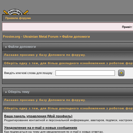
Правила форума
Привіт 
Froster.org - Ukrainian Metal Forum
> Файли допомоги
Файли допомоги
Ласкаво просимо у базу Допомоги по форуму.
Оберіть одну з тем, для більш докладного ознайомлення з роботою фо
Введіть ключові слова для пошуку
Оберіть тему
Ласкаво просимо у базу Допомоги по форуму.
Оберіть одну з тем, для більш докладного ознайомлення з роботою фо
Ваша панель управления (Мой профиль)
Редактирование контактной и персональной информации, аватаров, подписи, настроек
Уведомление на e-mail о новых сообщениях
Как подписаться на тему для уведомления по e-mail о новых ответах.