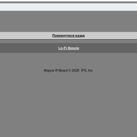
Повернутися назад
Lo-Fi Версія
Форум
IP.Board
© 2026
IPS, Inc
.