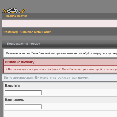
Правила форума
Froster.org - Ukrainian Metal Forum
Повідомлення Форуму
Виявлена помилка. Якщо Вам невідомі причини помилки, спробуйте звернутися до розд
Виявлено помилку:
У Вас немає прав використання цієї функції. Якщо Ви не авторизовані, зробіть це вико
Ви не авторизовані. Ви можете авторизуватися нижче.
Ваше ім'я
Ваш пароль