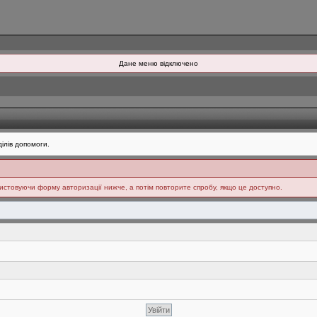
Дане меню відключено
ілів допомоги.
ристовуючи форму авторизації нижче, а потім повторите спробу, якщо це доступно.