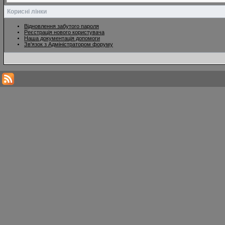
Корисні лінки
Відновлення забутого пароля
Реєстрація нового користувача
Наша документація допомоги
Зв'язок з Адміністратором форуму