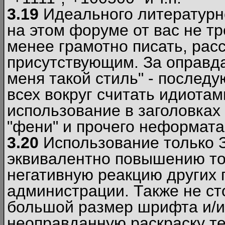
3.19
Идеального литературно
на этом форуме от вас не т
менее грамотно писать, рас
присутствующим. За оправда
меня такой стиль" - последу
всех вокруг считать идиота
использование в заголовках 
"фени" и прочего неформата
3.20
Использование только 
эквивалентно повышению тон
негативную реакцию других
администрации. Также не ст
большой размер шрифта и/и
неоправданную раскраску тек