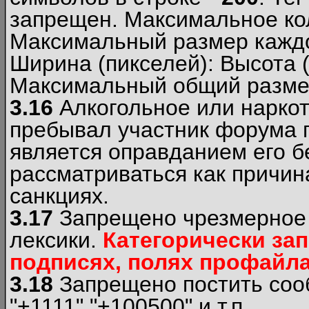
запрещен. Максимальное ко
Максимальный размер каждо
Ширина (пикселей): Высота 
Максимальный общий размер
3.16
Алкогольное или наркот
пребывал участник форума п
является оправданием его б
рассматриваться как причи
санкциях.
3.17
Запрещено чрезмерное 
лексики.
Категорически за
подписях, полях профайла 
3.18
Запрещено постить сооб
"+1111","+100500" и т.п.