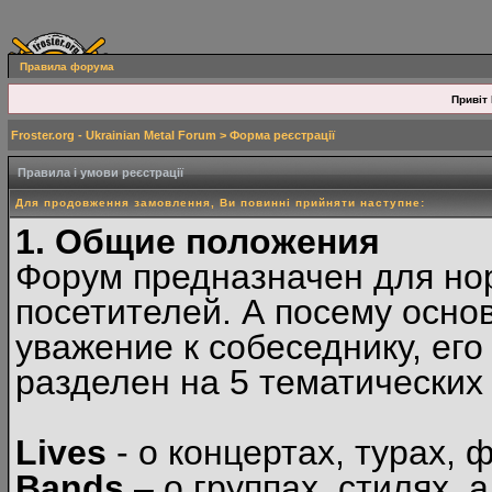
Правила форума
Привіт 
Froster.org - Ukrainian Metal Forum
> Форма реєстрації
Правила і умови реєстрації
Для продовження замовлення, Ви повинні прийняти наступне:
1. Общие положения
Форум предназначен для но
посетителей. А посему осн
уважение к собеседнику, ег
разделен на 5 тематических
Lives
- о концертах, турах, 
Bands
– о группах, стилях, а