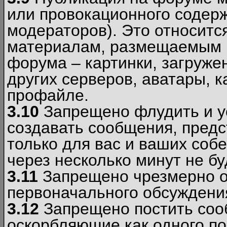
или провокационного содер
модераторов). Это относитс
материалам, размещаемым 
форума – картинки, загруже
других серверов, аватары, к
профайле.
3.10
Запрещено флудить и уст
создавать сообщения, пред
только для вас и ваших соб
через несколько минут не б
3.11
Запрещено чрезмерно о
первоначального обсуждения
3.12
Запрещено постить соо
оскорбляющие как одного по