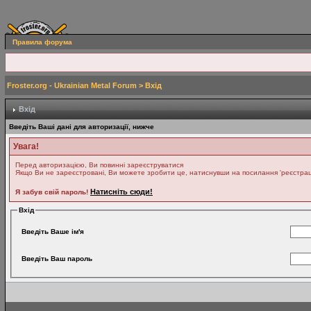
Правила форума
Froster.org - Ukrainian Metal Forum
> Вхід
Вхід
Введіть Ваші дані для авторизації, нижче
Увага!
Перед авторизацією, Ви повинні зареєструватися
Якщо Ви не зареєстровані, Ви можете зробити це, натиснувши на посилання 'реєстрація
Натисніть сюди!
Я забув свій пароль!
Вхід
Введіть Ваше ім'я
Введіть Ваш пароль