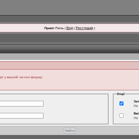
Вхід
Реєстрація
Привіт Гість
(
|
)
' у верхній частині форуму.
Опції
Зап
Не 
Вві
Не 