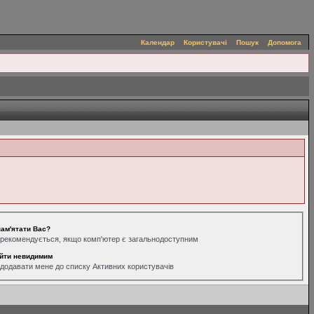
Календар
Користувачі
Пошук
Допомога
ам'ятати Вас?
рекомендується, якщо комп'ютер є загальнодоступним
йти невидимим
додавати мене до списку Активних користувачів