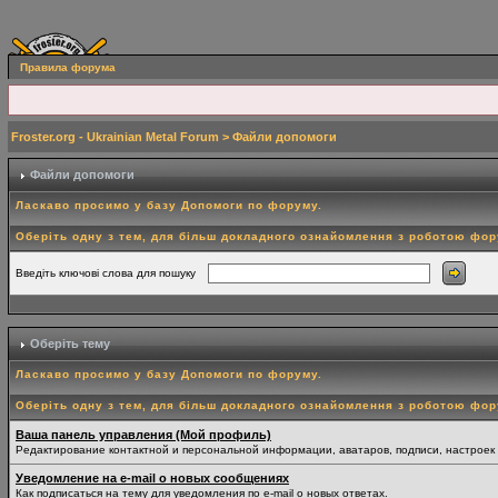
Правила форума
Froster.org - Ukrainian Metal Forum
> Файли допомоги
Файли допомоги
Ласкаво просимо у базу Допомоги по форуму.
Оберіть одну з тем, для більш докладного ознайомлення з роботою фо
Введіть ключові слова для пошуку
Оберіть тему
Ласкаво просимо у базу Допомоги по форуму.
Оберіть одну з тем, для більш докладного ознайомлення з роботою фо
Ваша панель управления (Мой профиль)
Редактирование контактной и персональной информации, аватаров, подписи, настроек
Уведомление на e-mail о новых сообщениях
Как подписаться на тему для уведомления по e-mail о новых ответах.