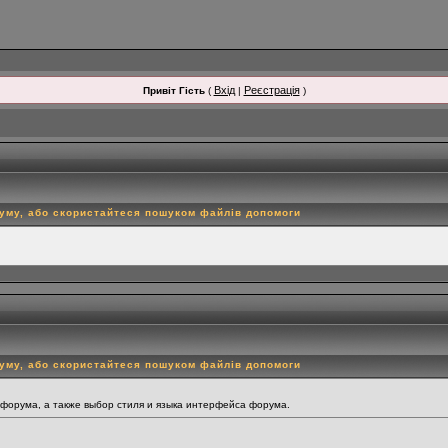
Вхід
Реєстрація
Привіт Гість
(
|
)
руму, або скористайтеся пошуком файлів допомоги
руму, або скористайтеся пошуком файлів допомоги
 форума, а также выбор стиля и языка интерфейса форума.