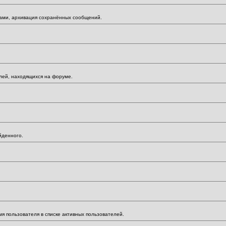
мами, архивация сохранённых сообщений.
елей, находящихся на форуме.
йденного.
мя пользователя в списке активных пользователей.