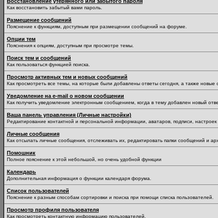
Восстановление утерянного или забытого пароля
Как восстановить забытый вами пароль.
Размещение сообщений
Пояснение к функциям, доступным при размещении сообщений на форуме.
Опции тем
Пояснения к опциям, доступным при просмотре темы.
Поиск тем и сообщений
Как пользоваться функцией поиска.
Просмотр активных тем и новых сообщений
Как просмотреть все темы, на которые были добавлены ответы сегодня, а также новые
Уведомление на е-mail о новом сообщении
Как получить уведомление электронным сообщением, когда в тему добавлен новый отве
Ваша панель управления (Личные настройки)
Редактирование контактной и персональной информации, аватаров, подписи, настроек 
Личные сообщения
Как отсылать личные сообщения, отслеживать их, редактировать папки сообщений и ар
Помошник
Полное пояснение к этой небольшой, но очень удобной функции
Календарь
Дополнительная информация о функции календаря форума.
Список пользователей
Пояснение к разным способам сортировки и поиска при помощи списка пользователей.
Просмотр профиля пользователя
Как просмотреть контактную информацию пользователей.