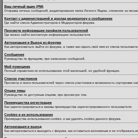
Ваш личный ящик (PM)
Отправка личных сообщений, редактирование папок Личного Ящика, слежение за пись
Контакт с администрацией и доклад модератору о сообщениях
Где найти список Администраторов и Модераторов форума.
Просмотр информации профиля пользователей
Где можно найти контактную информацию пользователя.
Авторизация и Выход из форума
Как авторизоваться, выйти из форума, а также как скрыть своё имя из списка пользоват
Сообщения
Руководство по функциям, при написании сообщений.
Мой помощник
Полный справочник по использованию этой маленькой, но удобной функции.
Список участников
Просмотр и поиск пользователей через список участников и возможность сортировки на
Опции темы
Руководство по доступным опциям, при просмотре тем.
Преимущества регистрации
Как зарегистрироваться и каковы преимущества зарегистрированного пользователя.
Cookies и их использование
Преимущества использования cookies, и как удалять cookies данного форума.
Авторизация и выход
Как авторизоваться и выходить с форума, как оставаться анонимным и не отображать и