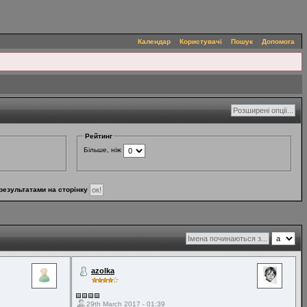
Календар
Користувачі
Пошук
Допомога
Рейтинг
Більше, ніж
результатами на сторінку
azolka
29th March 2017 - 01:39