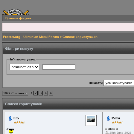
Правила форума
Froster.org - Ukrainian Metal Forum
> Список користувачів
Фільтри пошуку
ім'я користувача
Показати
2
3
>
»
1077 Сторінки
1
Список користувачів
Fro
Мехи
25th June 2026 -