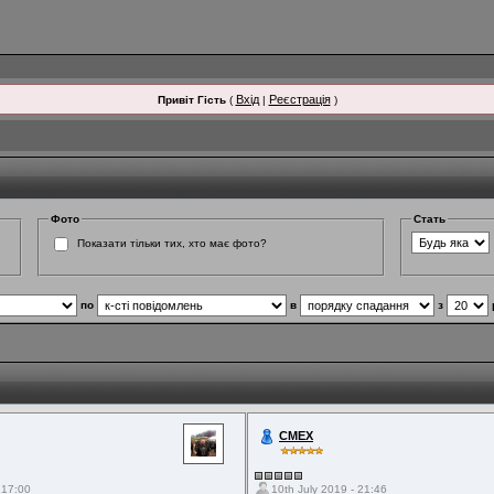
Вхід
Реєстрація
Привіт Гість
(
|
)
Фото
Стать
Показати тільки тих, хто має фото?
по
в
з
СМЕХ
 17:00
10th July 2019 - 21:46