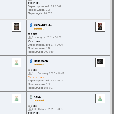
Участники
Зареєстрований:
2.2.2007
Повідомлень:
19k
Переглядів:
96 073
Velzevul@666
2nd August 2024 - 04:52
Участники
Зареєстрований:
27.4.2006
Повідомлень:
14k
Переглядів:
209 050
Helloween
11th February 2026 - 16:41
Модераторы
Зареєстрований:
4.12.2004
Повідомлень:
12k
Переглядів:
156 007
xalex
20th October 2023 - 23:37
Участники