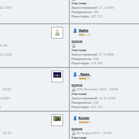
Участники
12.2007
Зареєстрований:
17.2.2005
Повідомлень:
26k
7
Переглядів:
182 713
Vadim
00:38
Участники
11.2019
Зареєстрований:
27.5.2009
Повідомлень:
16k
7
Переглядів:
174 200
_flame_
 - 18:53
25th December 2023 - 19:59
Участники
3.2007
Зареєстрований:
19.11.2008
Повідомлень:
13k
8
Переглядів:
110 132
Korvin
 - 23:13
4th August 2017 - 10:59
Участники