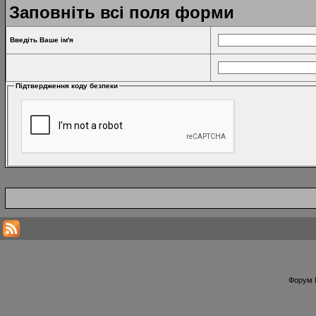
Заповніть всі поля форми
Введіть Ваше ім'я
Підтвердження коду безпеки
Форум