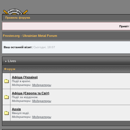
Правила форума
Привіт 
Froster.org - Ukrainian Metal Forum
Ваш останній візит:
Сьогодні, 18:07
Lives
Форум
Афіша (Україна)
Події в країні.
Модератори:
Модераторы
Афіша (Європа та Світ)
Події за кордоном.
Модератори:
Модераторы
Архів
Минулі події.
Модератори:
Модераторы