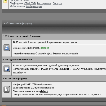
Продаж та обмін.
Підфоруми:
СD & DVD
,
Інструменти
,
Послуги
Модератори:
Модераторы
Статистика форуму
1071 чол. за останні 15 хвилин
1069
гостей,
2
користувачів і,
0
прихованих користувачів
mekonger
eclectic
Google.com,
,
Останніх діях
Іменах користувачів
Повний список по:
,
Сьогоднішні іменинники
12
користувачів святкують сьогодні свій день народження
Berzerker
(N)UTOPIA
PAGAN LORD
PAGAN VARG
Трупоруб
(
49
),
(
40
),
(
40
),
(
40
),
(
karzelz
(
42
)
Статистика форуму
На форумі
2 621 798
повідомлень
Зареєстровано
21 528
користувачів
dzhuli
Вітаємо новачка на ім'я
Рекорд активності - 18 625 відвідувачів, був зафіксований Mar 29 2026, 08:32