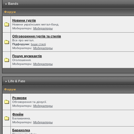
Bands
Форум
Новини гуртів
Новини українських метал-банд.
Модератори:
Модераторы
Обговорення гуртів та стилів
Все про метал.
Підфоруми:
Інши стилі
Модератори:
Модераторы
Пошук музикантів
Оголошення.
Модератори:
Модераторы
Life & Fate
Форум
Розмови
Обговорення та діскусії.
Модератори:
Модераторы
Флейм
Балаканина.
Модератори:
Модераторы
Барахолка