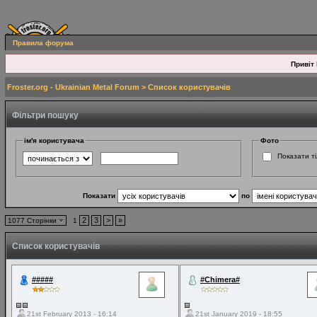
Правила форума
Привіт 
Froster.org - Ukrainian Metal Forum
> Список користувачів
Фільтри пошуку
ім'я користувача
Фото
Показати ті
Показати
по
2
3
>
»
1077 Сторінки
1
Список користувачів
#####
#Chimera#
21st February 2013 - 16:14
21st January 2019 - 18:55