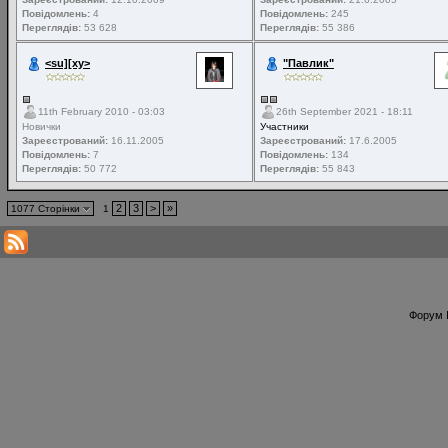
Повідомлень:
4
Повідомлень:
245
Переглядів:
53 628
Переглядів:
55 386
<su][xy>
"Павлик"
11th February 2010 - 03:03
26th September 2021 - 18:11
Новички
Участники
Зареєстрований:
16.11.2005
Зареєстрований:
17.6.2005
Повідомлень:
7
Повідомлень:
134
Переглядів:
50 772
Переглядів:
55 843
2
3
>
»
1077 Сторінки
1
Форум