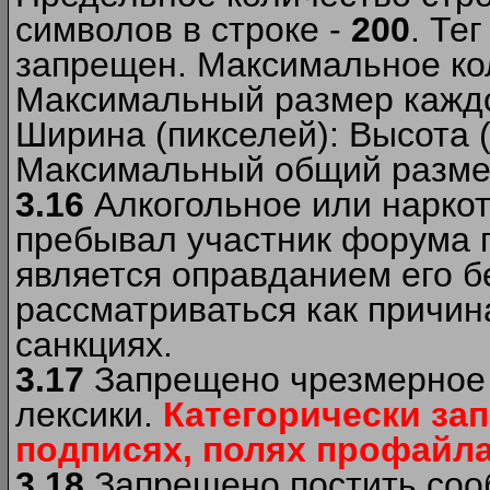
символов в строке -
200
. Те
запрещен. Максимальное ко
Максимальный размер каждо
Ширина (пикселей): Высота 
Максимальный общий размер
3.16
Алкогольное или наркот
пребывал участник форума п
является оправданием его б
рассматриваться как причи
санкциях.
3.17
Запрещено чрезмерное 
лексики.
Категорически за
подписях, полях профайла 
3.18
Запрещено постить сооб