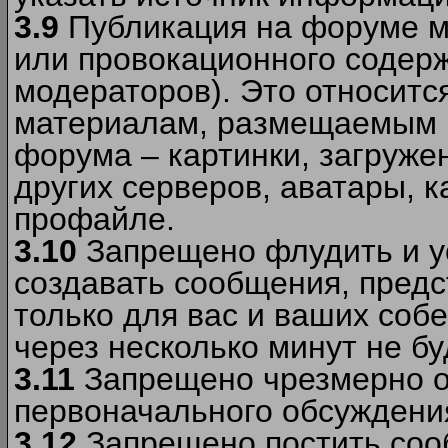
3.9
Публикация на форуме м
или провокационного содер
модераторов). Это относитс
материалам, размещаемым 
форума – картинки, загруже
других серверов, аватары, к
профайле.
3.10
Запрещено флудить и уст
создавать сообщения, пред
только для вас и ваших соб
через несколько минут не б
3.11
Запрещено чрезмерно о
первоначального обсуждения
3.12
Запрещено постить соо