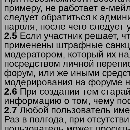
примеру, не работает е-мей
следует обратиться к админ
пароля, после чего следует 
2.5
Если участник решает, ч
применены штрафные санкци
модератором, который их н
посредством личной перепис
форум, или же иными средс
модерирования на форуме н
2.6
При создании тем старай
информацию о том, чему по
2.7
Любой пользователь име
Раз в полгода, при отсутст
пользователь может просить