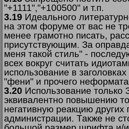
"+1111","+100500" и т.п.
3.19
Идеального литературно
на этом форуме от вас не т
менее грамотно писать, рас
присутствующим. За оправда
меня такой стиль" - последу
всех вокруг считать идиота
использование в заголовках 
"фени" и прочего неформата
3.20
Использование только 
эквивалентно повышению тон
негативную реакцию других
администрации. Также не ст
большой размер шрифта и/и