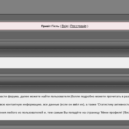
Вхід
Реєстрація
Привіт Гість
(
|
)
асти форума, далее можете найти пользователя (болле подробно можете прочитать в разде
всю контактную информацию, все данные (если он ввёл их), а также 'Статистику активност
ния любого из пользователей и, тем самым Вы попадёте на страницу 'Мини профиля' ('Виз