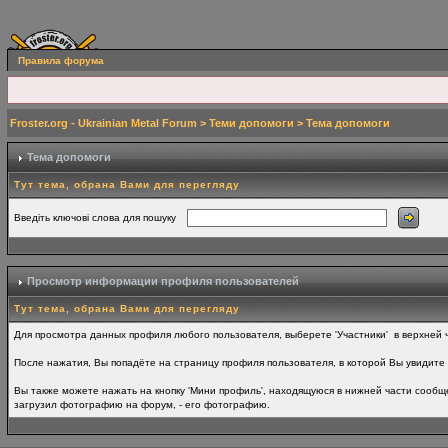
Правила форума
Froster.org - Ukrainian Metal Forum
>
Теми допомоги
> Тема допомоги
Тема допомоги
Тут тема, обрана Вами для перегляду
Введіть ключові слова для пошуку
Просмотр информации профиля пользователей
Тут тема, обрана Вами для перегляду
Для просмотра данных профиля любого пользователя, выберете 'Участники' в верхней ч
После нажатия, Вы попадёте на страницу профиля пользователя, в которой Вы увидите 
Вы также можете нажать на кнопку 'Мини профиль', находящуюся в нижней части сообще
загрузил фотографию на форум, - его фотографию.