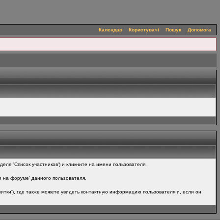
Календар
Користувачі
Пошук
Допомога
ле 'Список участников') и кликните на имени пользователя.
и на форуме' данного пользователя.
итки'), где также можете увидеть контактную информацию пользователя и, если он