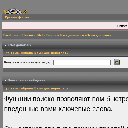
Правила форума
Привіт 
Froster.org - Ukrainian Metal Forum
>
Теми допомоги
> Тема допомоги
Тема допомоги
Тут тема, обрана Вами для перегляду
Введіть ключові слова для пошуку
Поиск тем и сообщений
Тут тема, обрана Вами для перегляду
Функции поиска позволяют вам быстр
введенные вами ключевые слова.