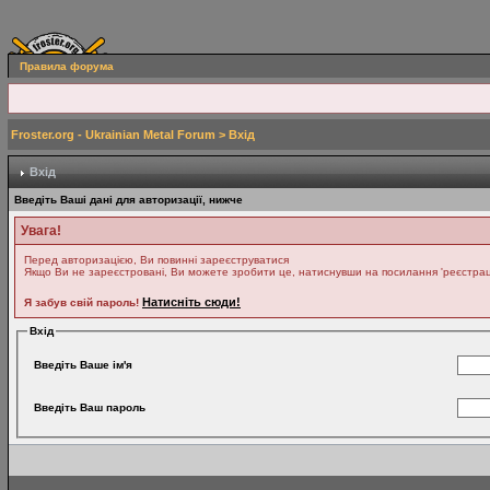
Правила форума
Froster.org - Ukrainian Metal Forum
> Вхід
Вхід
Введіть Ваші дані для авторизації, нижче
Увага!
Перед авторизацією, Ви повинні зареєструватися
Якщо Ви не зареєстровані, Ви можете зробити це, натиснувши на посилання 'реєстрація
Натисніть сюди!
Я забув свій пароль!
Вхід
Введіть Ваше ім'я
Введіть Ваш пароль