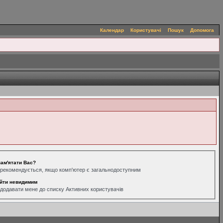
Календар
Користувачі
Пошук
Допомога
ам'ятати Вас?
рекомендується, якщо комп'ютер є загальнодоступним
йти невидимим
додавати мене до списку Активних користувачів