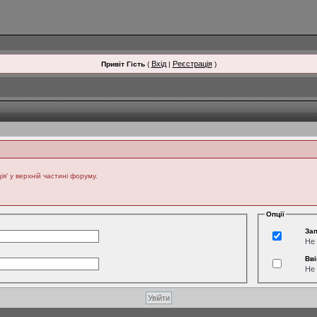
Вхід
Реєстрація
Привіт Гість
(
|
)
' у верхній частині форуму.
Опції
Зап
Не 
Вві
Не 