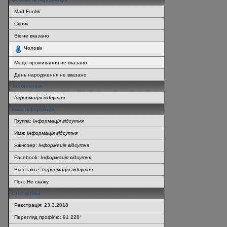
Mad Funtik
Свояк
Вік не вказано
Чоловік
Місце проживання не вказано
День народження не вказано
Захоплення
Інформація відсутня
Інша інформація
Группа:
Інформація відсутня
Имя:
Інформація відсутня
жж-юзер:
Інформація відсутня
Facebook:
Інформація відсутня
Вконтакте:
Інформація відсутня
Пол: Не скажу
Статистика
Реєстрація: 23.3.2018
Перегляд профілю: 91 228
*