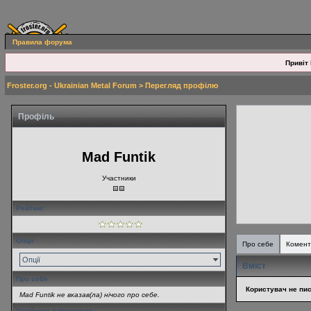
Правила форума
Привіт 
Froster.org - Ukrainian Metal Forum
> Перегляд профілю
Профіль
Mad Funtik
Участники
Рейтинг
Опції
Про себе
Комент
Опції
Вміст
Про себе
Користувач не пис
Mad Funtik не вказав(ла) нічого про себе.
Особиста інформація