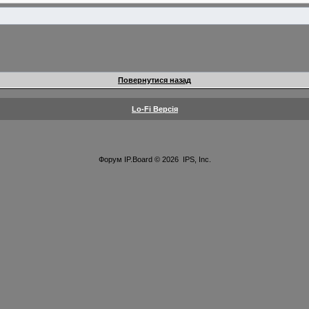
Повернутися назад
Lo-Fi Версія
Форум
IP.Board
© 2026
IPS, Inc
.