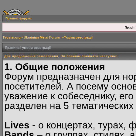
Правила форума
Привіт 
Froster.org - Ukrainian Metal Forum
> Форма реєстрації
Правила і умови реєстрації
Для продовження замовлення, Ви повинні прийняти наступне:
1. Общие положения
Форум предназначен для но
посетителей. А посему осн
уважение к собеседнику, ег
разделен на 5 тематических
Lives
- о концертах, турах, 
Bands
– о группах, стилях, а