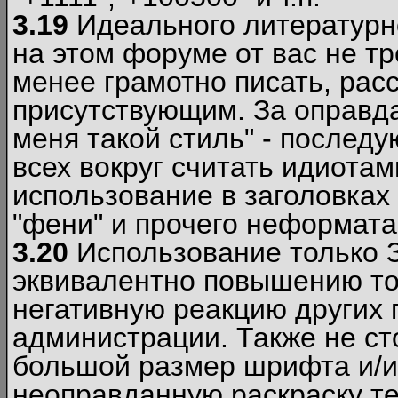
3.19
Идеального литературно
на этом форуме от вас не т
менее грамотно писать, рас
присутствующим. За оправда
меня такой стиль" - последу
всех вокруг считать идиота
использование в заголовках 
"фени" и прочего неформата
3.20
Использование только 
эквивалентно повышению тон
негативную реакцию других
администрации. Также не ст
большой размер шрифта и/и
неоправданную раскраску тек