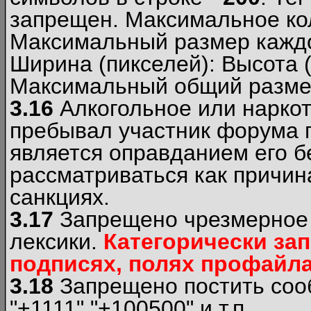
запрещен. Максимальное ко
Максимальный размер каждо
Ширина (пикселей): Высота 
Максимальный общий размер
3.16
Алкогольное или наркот
пребывал участник форума п
является оправданием его б
рассматриваться как причи
санкциях.
3.17
Запрещено чрезмерное 
лексики.
Категорически за
подписях, полях профайла 
3.18
Запрещено постить сооб
"+1111","+100500" и т.п.