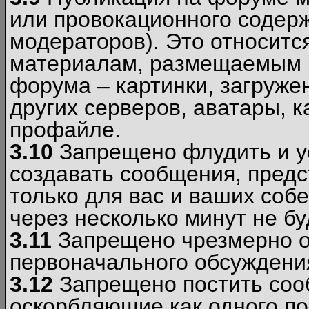
или провокационного содер
модераторов). Это относитс
материалам, размещаемым 
форума – картинки, загруже
других серверов, аватары, к
профайле.
3.10
Запрещено флудить и уст
создавать сообщения, пред
только для вас и ваших соб
через несколько минут не б
3.11
Запрещено чрезмерно о
первоначального обсуждения
3.12
Запрещено постить соо
оскорбляющие как одного по