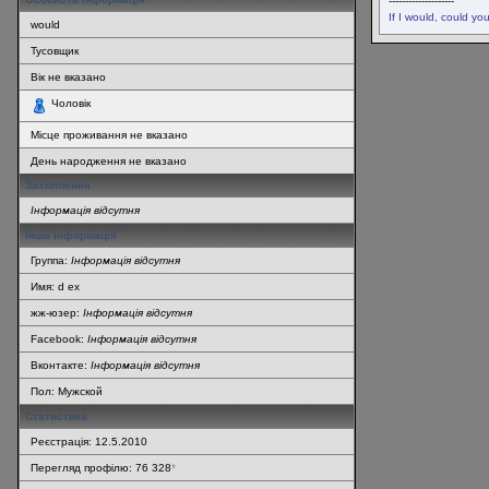
--------------------
If I would, could yo
would
Тусовщик
Вік не вказано
Чоловік
Місце проживання не вказано
День народження не вказано
Захоплення
Інформація відсутня
Інша інформація
Группа:
Інформація відсутня
Имя: d ex
жж-юзер:
Інформація відсутня
Facebook:
Інформація відсутня
Вконтакте:
Інформація відсутня
Пол: Мужской
Статистика
Реєстрація: 12.5.2010
Перегляд профілю: 76 328
*