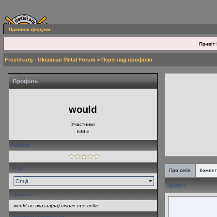
Правила форума
Привіт 
Froster.org - Ukrainian Metal Forum
> Перегляд профілю
Профіль
would
Участники
Рейтинг
Опції
Про себе
Комент
Опції
Вміст
Про себе
would не вказав(ла) нічого про себе.
Особиста інформація