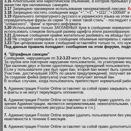
3.16
Алкогольное или наркотическое опьянение, в котором пребывал у
амнистии при наложенных санкциях.
3.17
Запрещено чрезмерное использование ненормативной лексики.
К
3.18
Запрещено постить сообщения вида "+","+1", "+1111","+100500" и т
3.19
Идеального литературного русского и украинского языка на этом
оправдательные фразы из серии "А у меня такой стиль" - последуют н
"олбанского", "фени" и прочего неформата.
3.20
Использование только ЗАГЛАВНЫХ букв в сообщении эквивалентно
использовать слишком большой размер шрифта и/или разнообразную и 
3.21
Длинные сообщения крайне желательно разбивать на абзацы пуст
3.22
Не следует копировать в сообщение объемные материалы c каких-
3.23
При цитировании чужих сообщений оставляйте только то, что нуж
Под данные правила попадают: сообщения на этом форуме, подп
4. "Штрафные санкции"
Сообщения, нарушающие пп
3.2-3.23
могут быть удалены или правлен
За грубое или повторное нарушение пользователю, по усмотрению мо
При наличии двух и более однотипных предупреждений пользователь б
Если у пользователя уже был один бан, второй бан может быть сроком
Участник, достигнувший 100% по шкале предупреждений, получает ве
За создание фейка (виртуала) участник получает вечный бан.
В особых случаях, когда пользователь препятствует нормальной рабо
5.
Администрация Froster Online оставляет за собой право закрывать 
и факты и не могут переубедить оппонентов.
6.
Администрация Froster Online оставляет за собой право удалять со
зрения Администрации, являются неприемлемыми, нежелательными, н
ссылки на коммерческие ресурсы (магазины и т.п.).
7.
Администрация Froster Online вправе удалить пользователя без ув
неактивности в течение 6 месяцев.
8.
Администрация Froster Online оставляет за собой право дополнять