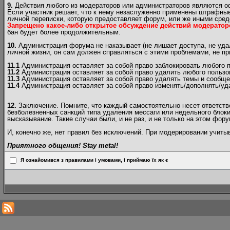
9.
Действия любого из модераторов или администраторов являются 
Если участник решает, что к нему незаслуженно применены штрафные
личной переписки, которую предоставляет форум, или же иными сред
Запрещено какое-либо открытое обсуждение действий модератор
бан будет более продолжительным.
10.
Администрация форума не наказывает (не лишает доступа, не удал
личной жизни, он сам должен справляться с этими проблемами, не п
11.1
Администрация оставляет за собой право заблокировать любого п
11.2
Администрация оставляет за собой право удалить любого пользо
11.3
Администрация оставляет за собой право удалять темы и сообще
11.4
Администрация оставляет за собой право изменять/дополнять/уд
12.
Заключение. Помните, что каждый самостоятельно несет ответствен
безболезненных санкций типа удаления мессаги или недельного блоки
высказывание. Такие случаи были, и не раз, и не только на этом фору
И, конечно же, нет правил без исключений. При модерировании учит
Приятного общения! Stay metal!
Я ознайомився з правилами і умовами, і приймаю їх як є