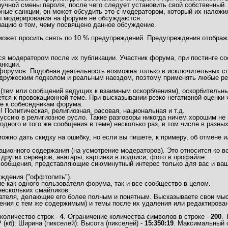
учной смены пароля, после чего следует установить свой собственный.
ные санкции, он может обсудить это с модератором, который их наложи
ы модерирования на форуме не обсуждаются.
мацию о том, чему посвящено данное обсуждение.
 может просить снять по 10 % предупреждений. Предупреждения отобра
 модератором после их публикации. Участник форума, при постинге соо
нкции.
/форумов. Подобная деятельность возможна только в исключительных сл
дружеским подколом и реальным наездом, поэтому применять любые рез
(тем или сообщений ведущих к взаимным оскорблениям), оскорбительны
тся к провокационной теме. При высказывании резко негативной оценки
ие к собеседникам форума.
Политическая, религиозная, расовая, национальная и т.д.
ссию в религиозное русло. Такие разговоры никогда ничем хорошим не 
одного и того же сообщения в теме) несколько раз, в том числе в разны
но дать скидку на ошибку, но если вы пишете, к примеру, об отмене ил
ационного содержания (на усмотрение модераторов). Это относится ко
 других серверов, аватары, картинки в подписи, фото в профайле.
 сообщения, представляющие сиюминутный интерес только для вас и ваш
ждения ("оффтопить").
 как одного пользователя форума, так и все сообщество в целом.
нескольких смайликов.
ателя, делающие его более полным и понятным. Высказываете свои мысл
ния с тем же содержимым) и темы после их удаления или редактирован
количество строк -
4
. Ограничение количества символов в строке -
200
.
кб): Ширина (пикселей): Высота (пикселей) -
15:350:19
. Максимальный 