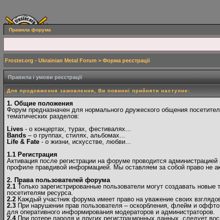
Правила форума
Froster.org - Ukrainian Metal Forum
> Форма реєстрації
Правила і умови реєстрації
Для продовження замовлення, Ви повинні прийняти наступне:
1. Общие положения
Форум предназначен для нормального дружеского общения посетителе
тематических разделов:
Lives
- о концертах, турах, фестивалях...
Bands
– о группах, стилях, альбомах...
Life & Fate
- о жизни, искусстве, любви...
1.1 Регистрация
Активация после регистрации на форуме проводится администрацией в
профиле правдивой информацией. Мы оставляем за собой право не ак
2. Права пользователей форума
2.1
Только зарегистрированные пользователи могут создавать новые 
посетителям ресурса.
2.2
Каждый участник форума имеет право на уважение своих взглядов 
2.3
При нарушении прав пользователя – оскорбления, флейм и оффто
для оперативного информирования модераторов и администраторов.
2.4
При потере пароля и других регистрационных данных, следует вос