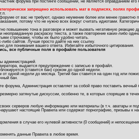
частник форума при постинге сообщений, не является оправданием его 
атегорически запрещено использовать мат в подписях, полях профай
.п.
 форуме от вас не требуют, однако неумение более или менее грамотно 
аказания, потому что не нужно всех вокруг считать идиотами. Категори
 повышению тона в разговоре и может вызвать негативную реакцию др
неоправданную раскраску текста, а также повторение каких-либо одинак
ыми строчками, чтобы их было удобно читать.
либо сайтов. Лучше просто дайте на них ссылку.
но для понимания вашего ответа. Избегайте избыточного цитирования.
ись, все публичные поля в профайле пользователя
ы администрацией.
дератора, выдается предупреждение с записью в профайл.
локируется (ставится бан) сроком до одной недели.
 от одной недели до месяца. Третий бан ставится на один год или пожи
чный бан.
те форума, Администрация оставляет за собой право поставить вечный 
чрезмерно затянутые дискуссии, особенно те, в которых спорящие в теч
 своих серверов любую информацию или материалы (в т.ч. аватары и под
арушают настоящие Правила или содержат порнографию, призывы к нас
едомления в случае его нулевой активности (0 сообщений) и непосещения
/изменять данные Правила в любое время.