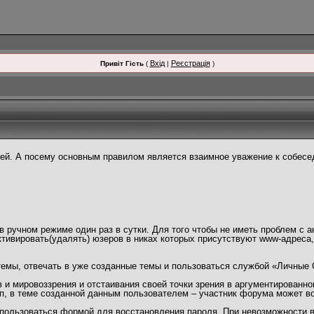
Вхід
Реєстрація
Привіт Гість
(
|
)
й. А посему основным правилом является взаимное уважение к собесед
 ручном режиме один раз в сутки. Для того чтобы не иметь проблем с а
тивировать(удалять) юзеров в никах которых присутствуют www-адреса
темы, отвечать в уже созданные темы и пользоваться службой «Личные
и мировоззрения и отстаивания своей точки зрения в аргументированно
п, в теме созданной данным пользователем – участник форума может в
пользоваться формой для восстановления пароля. При невозможности во