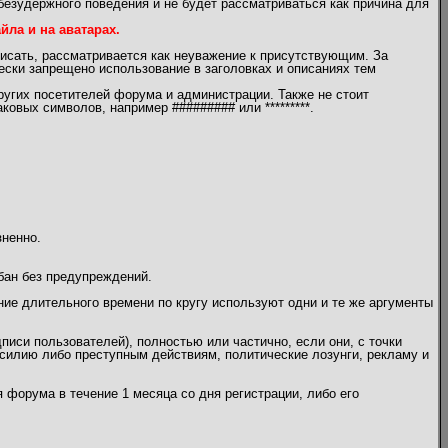
безудержного поведения и не будет рассматриваться как причина для
ла и на аватарах.
писать, рассматривается как неуважение к присутствующим. За
чески запрещено использование в заголовках и описаниях тем
угих посетителей форума и администрации. Также не стоит
овых символов, например ######### или *********.
зненно.
бан без предупреждений.
ение длительного времени по кругу используют одни и те же аргументы
писи пользователей), полностью или частично, если они, с точки
илию либо преступным действиям, политические лозунги, рекламу и
 форума в течение 1 месяца со дня регистрации, либо его