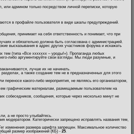
л, или админом только посредством личной переписки, которую
жаются в профайле пользователя в виде шкалы предупреждений.
бщения, принимает на себя ответственность и понимает, что при
учаях и обязательно должна быть согласована с администрацией.
кие высказывания в адрес других участников форума и искажать
х тем (типа «Все ххххххх – уроды!»). Пропаганда любых
 чего-либо аргументируйте свои взгляды. Мы люди разумные, и
заканчиваются, лучше их не начинать.
х разделах, а также создание тем не в предназначенных для этого
и переносе какого-либо мероприятия, не являясь его организатором,
 всем графическим материалам, размещаемым пользователем на
их собеседников, сообщения, которые через несколько минут не
и, а не просто улыбайтесь.
ия модератором. Категорически запрещено исправлять названия тем,
 Тег изменения размера шрифта запрещен. Максимальное количество
общий размер изображений (КБ) -
25
.