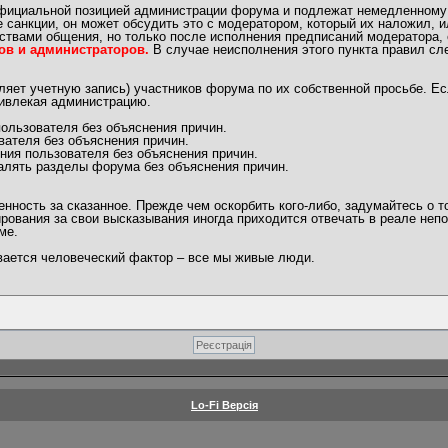
официальной позицией администрации форума и подлежат немедленному
 санкции, он может обсудить это с модератором, который их наложил, 
ствами общения, но только после исполнения предписаний модератора, 
ов и администраторов.
В случае неисполнения этого пункта правил сл
яет учетную запись) участников форума по их собственной просьбе. Ес
ривлекая администрацию.
ользователя без объяснения причин.
вателя без объяснения причин.
ния пользователя без объяснения причин.
алять разделы форума без объяснения причин.
ность за сказанное. Прежде чем оскорбить кого-либо, задумайтесь о т
рования за свои высказывания иногда приходится отвечать в реале непо
ме.
ывается человеческий фактор – все мы живые люди.
Lo-Fi Версія