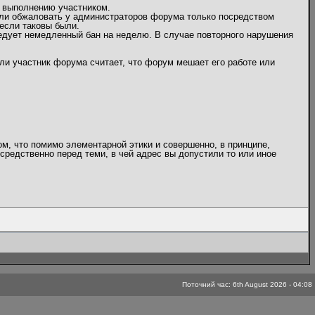
 выполнению участником.
или обжаловать у администраторов форума только посредством
если таковы были.
едует немедленный бан на неделю. В случае повторного нарушения
ли участник форума считает, что форум мешает его работе или
ом, что помимо элементарной этики и совершенно, в принципе,
средственно перед теми, в чей адрес вы допустили то или иное
Поточний час: 6th August 2026 - 04:08