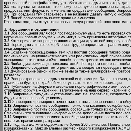
прописанный в профайле) следует обратиться к администратору для р
2.5
Если участник решает, что к нему незаслуженно применены штраф
предоставляет форум, или же иными средствами сообщения. Вопрос
2.6
При создании тем старайтесь в её названии давать четкую инфор
2.7
Любой пользователь имеет право на амнистию.
Раз в полгода, при отсутствии новых предупреждений, пользователь
3. Нарушения и ограничения
3.1
Все сообщения являются постмодерируемыми, то есть проверяются
нарушении правил форума к нему могут быть применены штрафные са
3.2
Категорически запрещена явная агитация других сайтов/ресурсов
3.3
Переход на личные оскорбления. Трудно определить грань между 
ники запрещено.
3.4
Создание провокационных тем или постинг сообщений такого рода 
политических, националистических или религиозных идей приравнивае
эмоциональные выкрики «Это говно!» рассматриваются как неуважен
3.5
Любая дискриминация пользователей. Повторяем еще раз – любая! 
3.6
Запрещено создание тем о религии. Запрещается переводить диску
3.7
Дублирование одной и той же темы (а также дублирование(повтор) 
разделах.
3.8
Распространение заведомо ложной информации. Здесь, конечно, мож
правильно будет, по крайней мере, указать источник информации.
3.9
Публикация на форуме материалов порнографического или провок
страницах форума – картинки, загруженные на наш сервер, картинки с
3.10
Запрещено флудить и устраивать чат, т.е. трепаться, создавать
будут интересны вообще никому.
3.11
Запрещено чрезмерно отклоняться от темы первоначального обсу
3.12
Запрещено постить сообщения, прямо или косвенно оскорбляющие
3.13
Запрещено постить сообщения, состоящие только из одного или 
Смайлики - это эмоционально-графическое дополнение поста пользов
3.14
Запрещено восстанавливать сообщения (повторно постить сообще
после их правки модераторами.
3.15
Подписи должны содержать не более
250
символов. Предельное 
изображений -
2
. Максимальный размер каждого изображения РАЗМЕР (