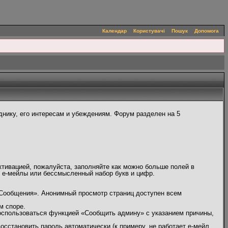
Календар
Користувачі
Пошук
Допомога
нику, его интересам и убеждениям. Форум разделен на 5
ктивацией, пожалуйста, заполняйте как можно больше полей в
, е-мейлы или бессмысленный набор букв и цифр.
 Сообщения». Анонимный просмотр страниц доступен всем
м споре.
оспользоваться функцией «Сообщить админу» с указанием причины,
сстановить пароль автоматически (к примеру, не работает е-мейл,