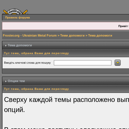
Правила форума
Привіт 
Froster.org - Ukrainian Metal Forum
>
Теми допомоги
> Тема допомоги
Тема допомоги
Тут тема, обрана Вами для перегляду
Введіть ключові слова для пошуку
Опции тем
Тут тема, обрана Вами для перегляду
Сверху каждой темы расположено вы
опций.