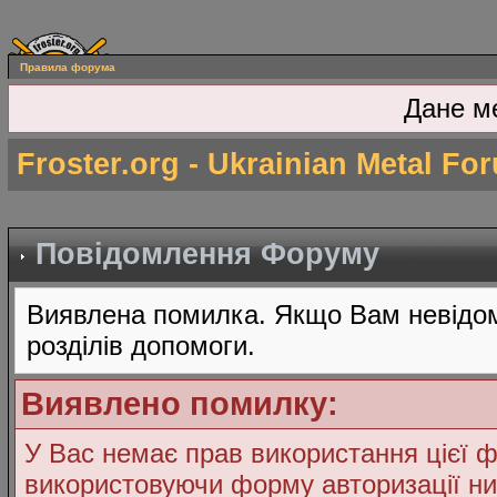
Правила форума
Дане м
Froster.org - Ukrainian Metal Fo
Повідомлення Форуму
Виявлена помилка. Якщо Вам невідом
розділів допомоги.
Виявлено помилку:
У Вас немає прав використання цієї ф
використовуючи форму авторизації ни