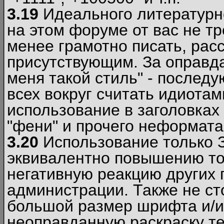
3.19
Идеального литературно
на этом форуме от вас не т
менее грамотно писать, рас
присутствующим. За оправда
меня такой стиль" - последу
всех вокруг считать идиота
использование в заголовках 
"фени" и прочего неформата
3.20
Использование только 
эквивалентно повышению тон
негативную реакцию других
администрации. Также не ст
большой размер шрифта и/и
неоправданную раскраску тек