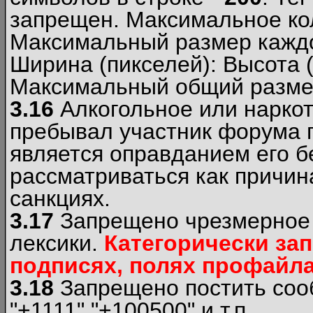
запрещен. Максимальное ко
Максимальный размер каждо
Ширина (пикселей): Высота 
Максимальный общий размер
3.16
Алкогольное или наркот
пребывал участник форума п
является оправданием его б
рассматриваться как причи
санкциях.
3.17
Запрещено чрезмерное 
лексики.
Категорически за
подписях, полях профайла 
3.18
Запрещено постить сооб
"+1111","+100500" и т.п.