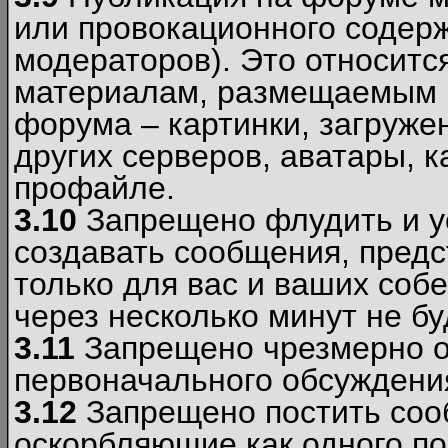
или провокационного содер
модераторов). Это относитс
материалам, размещаемым 
форума – картинки, загруже
других серверов, аватары, к
профайле.
3.10
Запрещено флудить и уст
создавать сообщения, пред
только для вас и ваших соб
через несколько минут не б
3.11
Запрещено чрезмерно о
первоначального обсуждения
3.12
Запрещено постить соо
оскорбляющие как одного по