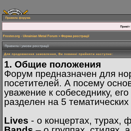
Правила форума
Привіт 
Froster.org - Ukrainian Metal Forum
> Форма реєстрації
Правила і умови реєстрації
Для продовження замовлення, Ви повинні прийняти наступне:
1. Общие положения
Форум предназначен для но
посетителей. А посему осн
уважение к собеседнику, ег
разделен на 5 тематических
Lives
- о концертах, турах, 
Bands
– о группах, стилях, а