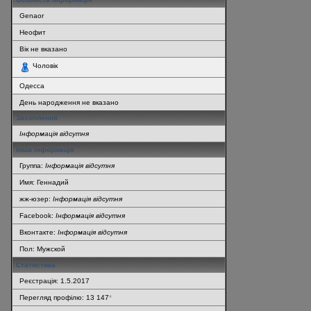
Genaor
Неофит
Вік не вказано
Чоловік
Одесса
День народження не вказано
Захоплення
Інформація відсутня
Інша інформація
Группа:
Інформація відсутня
Имя: Геннадий
жж-юзер:
Інформація відсутня
Facebook:
Інформація відсутня
Вконтакте:
Інформація відсутня
Пол: Мужской
Статистика
Реєстрація: 1.5.2017
Перегляд профілю: 13 147
*