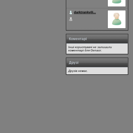
darktrankvili...
28 Dec 2024 - 22:07
Коментарі
Інші користувачі не залишили
коментарі для Genaor.
Друзі
Друзів немає.