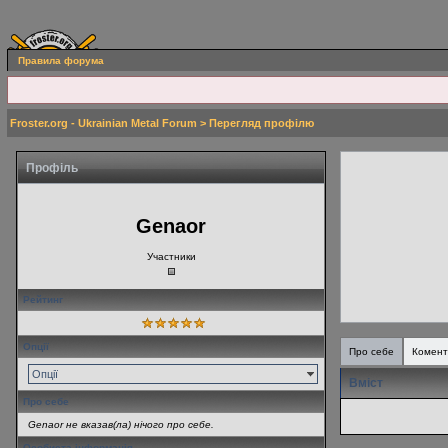
Правила форума
Froster.org - Ukrainian Metal Forum
> Перегляд профілю
Профіль
Genaor
Участники
Рейтинг
Опції
Про себе
Комент
Опції
Вміст
Про себе
Genaor не вказав(ла) нічого про себе.
Особиста інформація