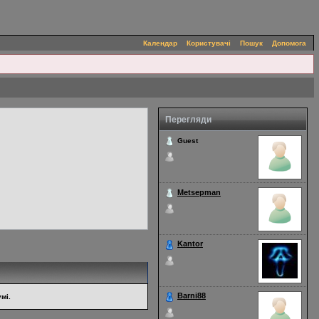
Календар
Користувачі
Пошук
Допомога
Перегляди
Guest
21 Sep 2025 - 10:26
Metsepman
8 Sep 2025 - 21:57
Kantor
20 Aug 2025 - 10:22
Barni88
мі.
27 Feb 2025 - 14:42