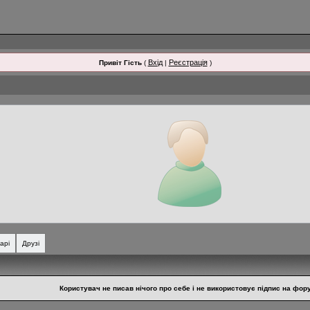
Вхід
Реєстрація
Привіт Гість
(
|
)
арі
Друзі
Користувач не писав нічого про себе і не використовує підпис на фору